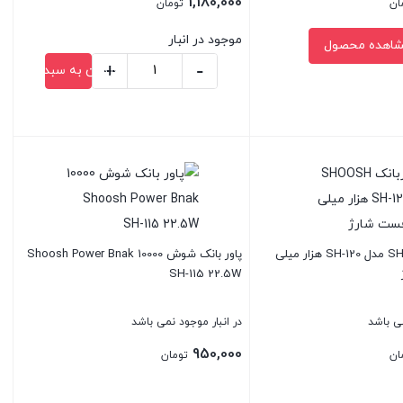
1,180,000
ان
تومان
1,400,000 تومان
1,400,000 تومان
قیمت
موجود در انبار
اهده محصول
بود.
فعلی:
+
-
افزودن به سبد خرید
1,180,000 تومان.
شارژر
فندکی
یسیدو
بستن
مدل
YESIDO-
Y70
عدد
پاوربانک SHOOSH مدل SH-120 هزار میلی
پاور بانک شوش 10000 Shoosh Power Bnak
SH-115 22.5W
می باشد
در انبار موجود نمی باشد
950,000
ان
تومان