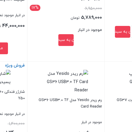
17%
قیمت
6,950,000
در انبار موجود ن
اصلی:
5,789,000
تومان
6,950,000 تومان
44,000,000
قیمت
ت
موجود در انبار
ن به سبد خرید
بود.
فعلی:
افزودن به سبد خرید
5,789,000 تومان.
مش
فروش ویژه
بستن
بستن
Y50
OTG یسیدو تایپ سی SD کارت GS37
رم ریدر Yesido مدل GS36 USB3.0 TF
Card Reader
در انبار موجود ن
موجود در انبار
قیم
1,400,000
اصلی: