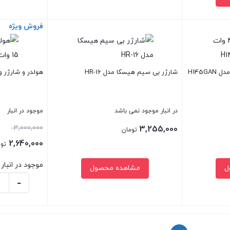
فروش ویژه
بستن
بستن
شارژر بی سیم هیسکا مدل HR-16
هولدر و شارژر وایرلس 15 وا
در انبار موجود نمی باشد
موجود در انبار
قیم
3,000,000
3,255,000
تومان
اصلی
2,640,000
تو
قیمت
موجود در انبار
ل
مشاهده محصول
بود.
فعلی:
-
2,640,000 تومان.
هولدر
و
بستن
بستن
شارژر