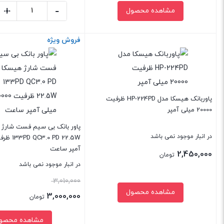
+
-
مشاهده محصول
افزود
شارژر
هادرون
فروش ویژه
بستن
بستن
33
وات
مدل
C1013
پاوربانک هیسکا مدل HP-224PD ظرفیت
عدد
20000 میلی آمپر
در انبار موجود نمی باشد
آمپر ساعت
2,450,000
تومان
در انبار موجود نمی باشد
قیمت
3,010,000
مشاهده محصول
اصلی:
3,000,000
تومان
3,010,000 تومان
قیمت
مشاهده محصو
بود.