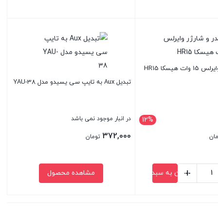
بستن
ت هیسکا HR15
تبدیل Aux به تایپ سی یسیدو مدل YAU-38
در انبار موجود نمی باشد
12%
ت
:
372,000
مان
تومان
3,000,000 تومان
+
افزودن به سبد خرید
مشاهده محصول
بستن