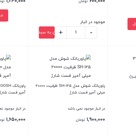
1,240,000
600,000
تومان
توم
قیمت
مش
بود.
فعلی:
موجود در انبار
ل
1,240,000 تومان.
+
-
افزودن به سبد خرید
رم
ریدر
بستن
بستن
Yesido
مدل
GS36
USB3.0
پاوربانک شوش مدل SH-125 ظرفیت 20000
TF
میلی آمپر فست شارژ
آمپر فست شارژ
Card
Reader
در انبار موجود نمی باشد
در انبار موجود ن
عدد
1,650,000
1,900,000
تومان
توم