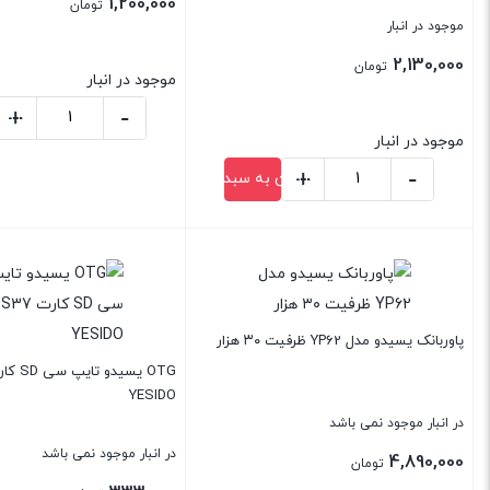
1,200,000
تومان
موجود در انبار
2,130,000
تومان
موجود در انبار
+
-
افزود
شارژر
موجود در انبار
سامسونگ
+
-
افزودن به سبد خرید
شارژر
25
سامسونگ
وات
بستن
بستن
45
اصل
وات
EP-
سه
T2510
پاوربانک یسیدو مدل YP62 ظرفیت ۳۰ هزار
پین
عدد
با
YESIDO
کابل
در انبار موجود نمی باشد
1.8
در انبار موجود نمی باشد
4,890,000
تومان
متری