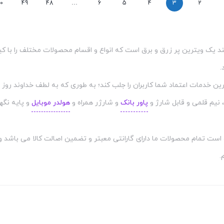
وایرلس
0
49
48
…
6
5
4
3
2
15
وات
هیسکا
د یک ویترین پر زرق و برق است که انواع و اقسام محصولات مختلف را با کیفی
HR15
.
عدد
ین خدمات اعتماد شما کاربران را جلب کند؛ به طوری که به لطف خداوند روز 
 نیم قلمی و قابل شارژ و
پاور بانک
و شارژر همراه و
هولدر موبایل
و پایه نگه
ه است تمام محصولات ما دارای گارانتی معبتر و تضمین اصالت کالا می باشد 
.