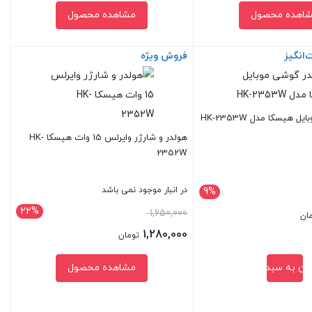
اهده محصول
مشاهده محصول
انگیز
فروش ویژه
بستن
هیسکا مدل HK-2353W
هولدر و شارژر وایرلس 15 وات هیسکا HK-
2352W
در انبار موجود نمی باشد
9%
22%
قیمت
1,650,000
ان
1,600,000 تومان
اصلی:
1,280,000
تومان
1,650,000 تومان
قیمت
دن به سبد خرید
مشاهده محصول
بود.
فعلی:
1,280,000 تومان.