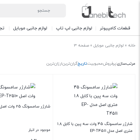
قطعات کامپیوتر
لوازم جانبی لپ تاپ
لوازم جانبی موبایل
تج
خانه
»
لوازم جانبی موبایل
»
صفحه 3
مرتب‌سازی:
پرفروش
محبوبیت
تاریخ
گران‌ترین
ارزان‌ترین
شارژر سامسونگ 25 وات اصل EP-T2510
شارژر سامسونگ 45 وات سه پین با کابل 1.8
موجود در انبار
متری اصل مدل EP-T4511