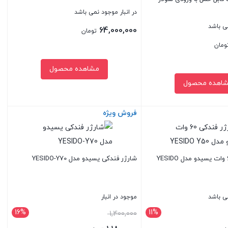
در انبار موجود نمی باشد
می باشد
64,000,000
تومان
ومان
مشاهده محصول
اهده محصول
فروش ویژه
بستن
شارژر فندکی 60 وات یسیدو مدل YESIDO
شارژر فندکی یسیدو مدل YESIDO-Y70
می باشد
موجود در انبار
16%
11%
ت
قیمت
1,400,000
اصلی: