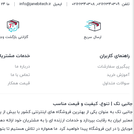
تلفن
02166340309
,
02166340308
ایمیل
info@janebitech.ir
ما 24 ساعته 7 روز هفته پاسخگوی شما هستیم.
ارسال سریع
گارانتی بازگشت وج
راهنمای کاربران
خدمات مشتریا
پیگیری سفارشات
درباره ما
آموزش خرید
تماس با ما
سوالات متداول
قیمت همکار
جانبی تک | تنوع، کیفیت و قیمت مناسب
جانبی تک به عنوان یکی از بهترین فروشگاه های اینترنتی کشور با بیش از 
معتبر ایران به رقابت بپردازد و خدمات ارزنده ای را به مشتریان خود ارائه
موبایل را در این فروشگاه پیدا خواهید کرد. ما همواره در تلاش هستیم تا 