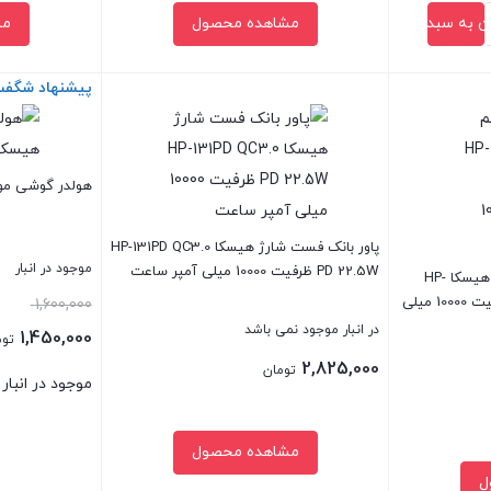
ن به سبد خرید
مشاهده محصول
مش
پیشنهاد شگفت‌
بستن
بستن
هولدر گوشی موبایل 
پاور بانک فست شارژ هیسکا HP-131PD QC3.0
موجود در انبار
PD 22.5W ظرفیت 10000 میلی آمپر ساعت
پاور بانک بی سیم فست شارژ هیسکا HP-
133PD QC3.0 PD 22.5W ظرفیت 10000 میلی
قیمت
1,600,000
در انبار موجود نمی باشد
اصلی:
1,450,000
توم
2,825,000
قیمت
تومان
موجود در انبار
بود.
فعلی:
افزو
1,450,000 تومان.
مشاهده محصول
ل