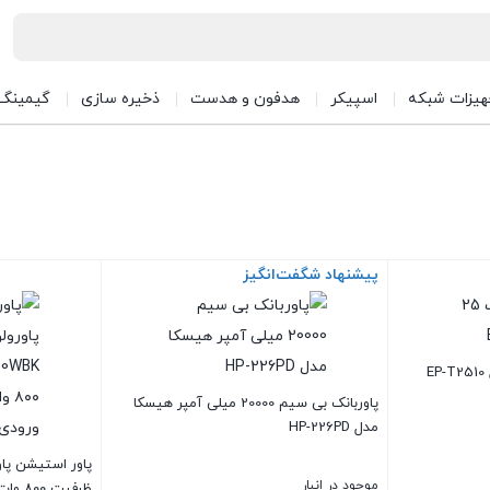
هیزات شبکه
اسپیکر
هدفون و هدست
ذخیره سازی
گیمینگ
پیشنهاد شگفت‌انگیز
پاوربانک بی سیم 20000 میلی آمپر هیسکا
مدل HP-226PD
موجود در انبار
ظرفیت ۸۰۰ وات قابل حمل با ورودی سولار