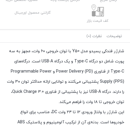
1,240,000 تومان.
ارسال سریع
گارانتی بازگشت وجه
مشاوره تخصصی خرید
گارانتی محصول اورجینال
کف قیمت بازار
توضیحات
نظرات (0)
شارژر فندکی یسیدو مدل Y50 با توان خروجی ۶۰ وات، مجهز به سه
پورت شامل دو درگاه Type-C و یک درگاه USB-A است.
درگاه‌های
Type-C از فناوری Power Delivery (PD) و Programmable Power
Supply (PPS) پشتیبانی می‌کنند و توانایی ارائه حداکثر توان ۳۰ وات
را دارند.
درگاه USB-A نیز با پشتیبانی از فناوری Quick Charge 3.0،
توان خروجی تا ۱۸ وات را فراهم می‌کند.
این شارژر با ولتاژ ورودی ۱۲ تا ۲۴ ولت DC، مناسب برای انواع
خودروها است.
بدنه‌ی آن از ترکیب آلومینیوم و پلاستیک ABS