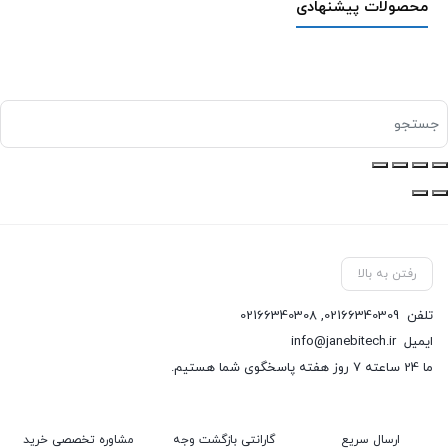
محصولات پیشنهادی
رفتن به بالا
تلفن
02166340309
,
02166340308
ایمیل
info@janebitech.ir
ما 24 ساعته 7 روز هفته پاسخگوی شما هستیم.
ارسال سریع
گارانتی بازگشت وجه
مشاوره تخصصی خرید