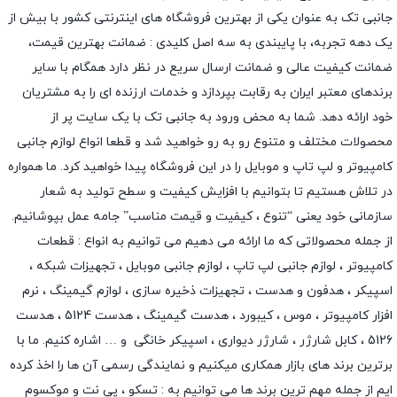
جانبی تک به عنوان یکی از بهترین فروشگاه های اینترنتی کشور با بیش از
یک دهه تجربه، با پایبندی به سه اصل کلیدی : ضمانت بهترین قیمت،
ضمانت کیفیت عالی و ضمانت ارسال سریع در نظر دارد همگام با سایر
برندهای معتبر ایران به رقابت بپردازد و خدمات ارزنده ای را به مشتریان
خود ارائه دهد. شما به محض ورود به جانبی تک با یک سایت پر از
محصولات مختلف و متنوع رو به رو خواهید شد و قطعا انواع لوازم جانبی
کامپیوتر و لپ تاپ و موبایل را در این فروشگاه پیدا خواهید کرد. ما همواره
در تلاش هستیم تا بتوانیم با افزایش کیفیت و سطح تولید به شعار
سازمانی خود یعنی “تنوع ، کیفیت و قیمت مناسب” جامه عمل بپوشانیم.
از جمله محصولاتی که ما ارائه می دهیم می توانیم به انواع : قطعات
کامپیوتر ،
لوازم جانبی لپ تاپ
،
لوازم جانبی موبایل
،
تجهیزات شبکه
،
اسپیکر
،
هدفون و هدست
،
تجهیزات ذخیره سازی
،
لوازم گیمینگ
، نرم
افزار کامپیوتر ،
موس
،
کیبورد
،
هدست گیمینگ
، هدست 5124 ، هدست
5126 ،
کابل شارژر
،
شارژر دیواری
،
اسپیکر خانگی
و … اشاره کنیم. ما با
برترین برند های بازار همکاری میکنیم و نمایندگی رسمی آن ها را اخذ کرده
ایم از جمله مهم ترین برند ها می توانیم به :
تسکو
،
پی نت
و
موکسوم