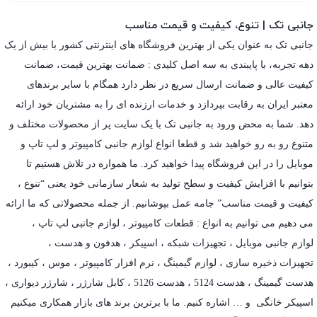
جانبی تک | تنوع، کیفیت و قیمت مناسب
جانبی تک به عنوان یکی از بهترین فروشگاه های اینترنتی کشور با بیش از یک
دهه تجربه، با پایبندی به سه اصل کلیدی : ضمانت بهترین قیمت، ضمانت
کیفیت عالی و ضمانت ارسال سریع در نظر دارد همگام با سایر برندهای
معتبر ایران به رقابت بپردازد و خدمات ارزنده ای را به مشتریان خود ارائه
دهد. شما به محض ورود به جانبی تک با یک سایت پر از محصولات مختلف و
متنوع رو به رو خواهید شد و قطعا انواع لوازم جانبی کامپیوتر و لپ تاپ و
موبایل را در این فروشگاه پیدا خواهید کرد. ما همواره در تلاش هستیم تا
بتوانیم با افزایش کیفیت و سطح تولید به شعار سازمانی خود یعنی “تنوع ،
کیفیت و قیمت مناسب” جامه عمل بپوشانیم. از جمله محصولاتی که ما ارائه
می دهیم می توانیم به انواع : قطعات کامپیوتر ،
لوازم جانبی لپ تاپ
،
لوازم جانبی موبایل
،
تجهیزات شبکه
،
اسپیکر
،
هدفون و هدست
،
تجهیزات ذخیره سازی
،
لوازم گیمینگ
، نرم افزار کامپیوتر ،
موس
،
کیبورد
،
هدست گیمینگ
، هدست 5124 ، هدست 5126 ،
کابل شارژر
،
شارژر دیواری
،
اسپیکر خانگی
و … اشاره کنیم. ما با برترین برند های بازار همکاری میکنیم