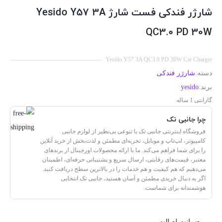
شارژر فندکی فست شارژ Yesido Y57 3A
QC3.0 PD 30W
Yesido Y57 3A QC3.0 PD 30W Car Charger
دسته:
شارژر فندکی
برند:
yesido
گارانتی 1 ساله
چرا جانبی تک
فروشگاه اینترنتی جانبی تک با تنوعی بی‌نظیر از لوازم جانبی
کامپیوتر، لپ‌تاپ و موبایل، تجربه‌ای مطمئن و لذت‌بخش از خرید آنلاین
را برای شما فراهم می‌کند. ما با ارائه محصولات اورجینال از برندهای
معتبر، قیمت‌های رقابتی، ارسال سریع و پشتیبانی حرفه‌ای، اطمینان
می‌دهیم که هم کیفیت و هم خدمات را در بالاترین سطح دریافت کنید.
اگر به دنبال خریدی مطمئن و آسان هستید، جانبی تک انتخابی
هوشمندانه برای شماست.
ضمانت اصالت