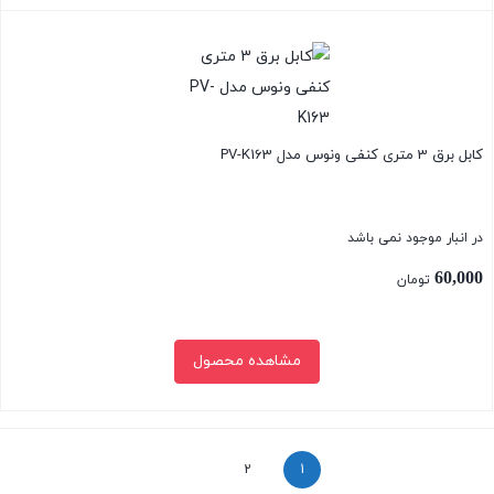
بستن
کابل برق 3 متری کنفی ونوس مدل PV-K163
در انبار موجود نمی باشد
60,000
تومان
مشاهده محصول
بستن
2
1