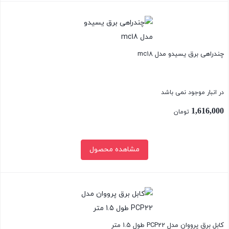
بستن
چندراهی برق یسیدو مدل mc18
در انبار موجود نمی باشد
1,616,000
تومان
مشاهده محصول
بستن
کابل برق پرووان مدل PCP22 طول 1.5 متر