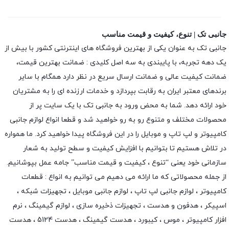
جانبی تک | تنوع، کیفیت و قیمت مناسب
جانبی تک به عنوان یکی از بهترین فروشگاه های اینترنتی کشور با بیش از
یک دهه تجربه، با پایبندی به سه اصل کلیدی : ضمانت بهترین قیمت،
ضمانت کیفیت عالی و ضمانت ارسال سریع در نظر دارد همگام با سایر
برندهای معتبر ایران به رقابت بپردازد و خدمات ارزنده ای را به مشتریان
خود ارائه دهد. شما به محض ورود به جانبی تک با یک سایت پر از
محصولات مختلف و متنوع رو به رو خواهید شد و قطعا انواع لوازم جانبی
کامپیوتر و لپ تاپ و موبایل را در این فروشگاه پیدا خواهید کرد. ما همواره
در تلاش هستیم تا بتوانیم با افزایش کیفیت و سطح تولید به شعار
سازمانی خود یعنی “تنوع ، کیفیت و قیمت مناسب” جامه عمل بپوشانیم.
از جمله محصولاتی که ما ارائه می دهیم می توانیم به انواع : قطعات
کامپیوتر ،
لوازم جانبی لپ تاپ
،
لوازم جانبی موبایل
،
تجهیزات شبکه
،
اسپیکر
،
هدفون و هدست
،
تجهیزات ذخیره سازی
،
لوازم گیمینگ
، نرم
افزار کامپیوتر ،
موس
،
کیبورد
،
هدست گیمینگ
، هدست 5124 ، هدست