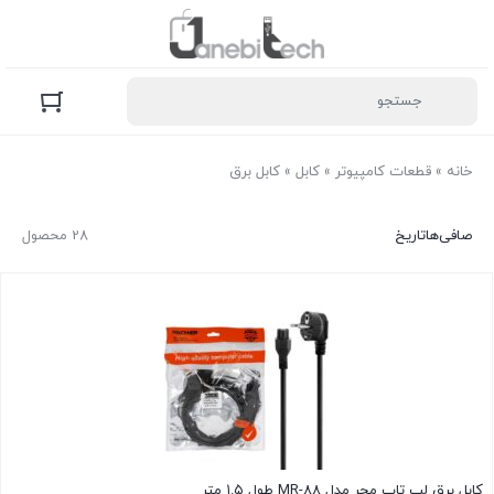
خانه
»
قطعات کامپیوتر
»
کابل
»
کابل برق
صافی‌ها
تاریخ
28 محصول
کابل برق لپ تاپ مچر مدل MR-88 طول ۱.۵ متر