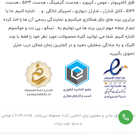
افزار کامپیوتر ،
موس
،
کیبورد
،
هدست گیمینگ
، هدست 5124 ، هدست
5126 ،
کابل شارژر
،
شارژر دیواری
،
اسپیکر خانگی
و … اشاره کنیم. ما با
برترین برند های بازار همکاری میکنیم و نمایندگی رسمی آن ها را اخذ کرده
ایم از جمله مهم ترین برند ها می توانیم به :
تسکو
،
پی نت
و
موکسوم
اشاره کنیم. شما می توانید کلیه محصولات مورد نظر خود را فقط با چند
کلیک و به سادگی سفارش دهید و در کمترین زمان ممکن درب منزل
تحویل بگیرید.
تمامی حقوق مادی و معنوی برای «جانبی تک» محفوظ می‌باشد. 2015-2026 | طراحی
و سئو: نوید بیات