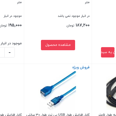
متر
متر
در انبار موجود نمی باشد
موجود در انبار
195,000
187,200
تومان
تومان
موجود در انبار
مشاهده محصول
-
ن به سبد خرید
کابل
افزایش
فروش ویژه
بستن
بستن
طول
USB
2.0
کی
نت
به
طول
ول 5متر
کابل افزایش طول USB پی نت طول 30 سانتی