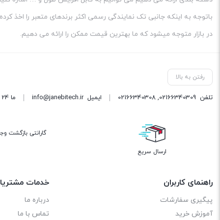
متر
باتوجه به اینکه جانبی تک نمایندگی رسمی اکثر برندهای متعبر را اخذ ک
عدد
در بازار متوجه میشود که ما بهترین قیمت ممکن را ارائه می دهیم.
رفتن به بالا
تلفن
02166340309
,
02166340308
ایمیل
info@janebitech.ir
ما 24 ساعته 7 روز هفته پاسخگوی شما هستیم.
گارانتی بازگشت وج
ارسال سریع
راهنمای کاربران
خدمات مشتریا
پیگیری سفارشات
درباره ما
آموزش خرید
تماس با ما