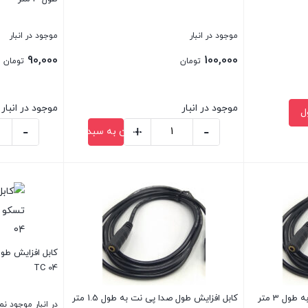
موجود در انبار
موجود در انبار
90,000
100,000
تومان
تومان
موجود در انبار
موجود در انبار
ل
-
+
-
افزودن به سبد خرید
کابل
کابل
افزایش
افزایش
بستن
بستن
طول
طول
AUX
MW-
mw-
Net
net
USB
3m
مدل
TC 04
عدد
F/M
طول
ل 3 متر
کابل افزایش طول صدا پی نت به طول 1.5 متر
در انبار موجود ن