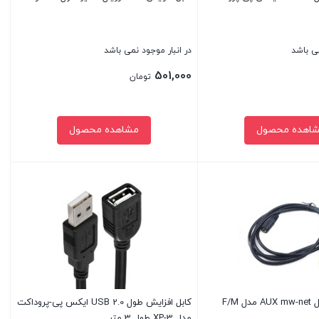
می باشد
در انبار موجود نمی باشد
501,000
تومان
اهده محصول
مشاهده محصول
بستن
کابل افزایش طول AUX mw-net مدل F/M
کابل افزایش طول USB 2.0 ایکس پی-پروداکت
مدل XP-3 طول 3 متر