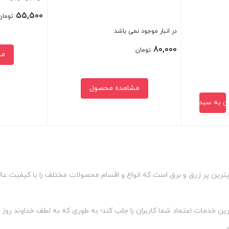
3
55,500
تومان
متر
در انبار موجود نمی باشد
عدد
80,000
تومان
مش
مشاهده محصول
ن به سبد خرید
بستن
بستن
ین پر زرق و برق است که انواع و اقسام محصولات مختلف را با کیفیت عالی ا
ن خدمات اعتماد شما کاربران را جلب کند؛ به طوری که به لطف خداوند روز 
.