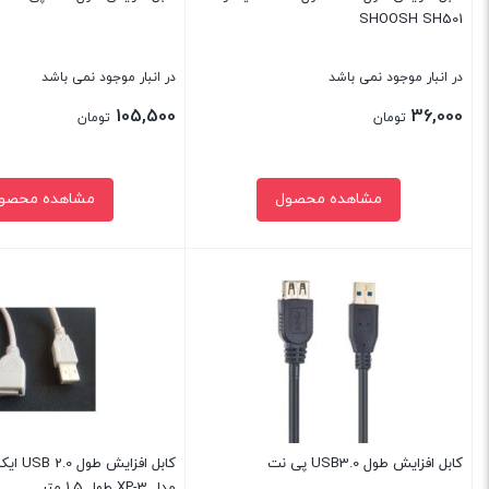
SHOOSH SH501
در انبار موجود نمی باشد
در انبار موجود نمی باشد
105,500
36,000
تومان
تومان
مشاهده محصول
مشاهده محصو
بستن
بستن
کابل افزایش طول USB3.0 پی نت
کابل افز
مدل XP-3 طول 1.5 متر