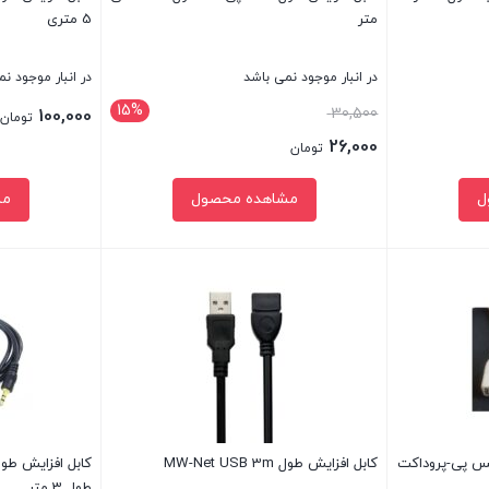
3
متر
5 متری
متر
در انبار موجود نمی باشد
در انبار موجود ن
عدد
15%
قیمت
30,500
100,000
تومان
اصلی:
26,000
تومان
30,500 تومان
قیمت
ل
مشاهده محصول
مش
بود.
فعلی:
26,000 تومان.
بستن
بستن
ایش طول USB 2.0 ایکس پی-پروداکت
کابل افزایش طول MW-Net USB 3m
طول 3 متر