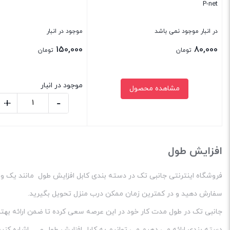
P-net
در انبار موجود نمی باشد
موجود در انبار
150,000
80,000
تومان
تومان
موجود در انبار
مشاهده محصول
+
-
افزود
کابل
افزایش
بستن
بستن
طول
افزایش طول
صدا
پی
فروشگاه اینترنتی جانبی تک در دسته بندی کابل افزایش طول مانند یک ویتر
نت
سفارش دهید و در کمترین زمان ممکن درب منزل تحویل بگیرید.
به
طول
جانبی تک در طول مدت کار خود در این عرصه سعی کرده تا ضمن ارائه بهتری
3
دسته بندی ارائه می دهیم می توانیم به کابل افزایش طول و … اشاره کنیم