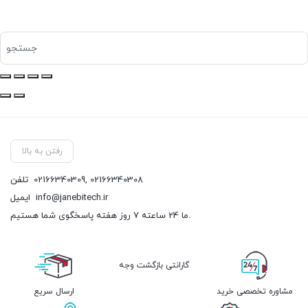
رفتن به بالا
02166340308
,
02166340309
تلفن
info@janebitech.ir
ایمیل
ما 24 ساعته 7 روز هفته پاسخگوی شما هستیم.
گارانتی بازگشت وجه
مشاوره تخصصی خرید
ارسال سریع