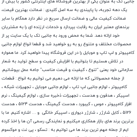
جانبی تک به عنوان یکی از بهترین فروشگاه های اینترنتی کشور با بیش از
یک دهه تجربه، با پایبندی به سه اصل کلیدی : ضمانت بهترین قیمت،
ضمانت کیفیت عالی و ضمانت ارسال سریع در نظر دارد همگام با سایر
برندهای معتبر ایران به رقابت بپردازد و خدمات ارزنده ای را به مشتریان
خود ارائه دهد. شما به محض ورود به جانبی تک با یک سایت پر از
محصولات مختلف و متنوع رو به رو خواهید شد و قطعا انواع لوازم جانبی
کامپیوتر و لپ تاپ و موبایل را در این فروشگاه پیدا خواهید کرد. ما همواره
در تلاش هستیم تا بتوانیم با افزایش کیفیت و سطح تولید به شعار
سازمانی خود یعنی “تنوع ، کیفیت و قیمت مناسب” جامه عمل بپوشانیم.
از جمله محصولاتی که ما ارائه می دهیم می توانیم به انواع : قطعات
کامپیوتر ،
لوازم جانبی لپ تاپ
،
لوازم جانبی موبایل
،
تجهیزات شبکه
،
اسپیکر
،
هدفون و هدست
،
تجهیزات ذخیره سازی
،
لوازم گیمینگ
، نرم
افزار کامپیوتر ،
موس
،
کیبورد
،
هدست گیمینگ
، هدست 5124 ، هدست
5126 ،
کابل شارژر
،
شارژر دیواری
،
اسپیکر خانگی
و … اشاره کنیم. ما با
برترین برند های بازار همکاری میکنیم و نمایندگی رسمی آن ها را اخذ کرده
ایم از جمله مهم ترین برند ها می توانیم به :
تسکو
،
پی نت
و
موکسوم