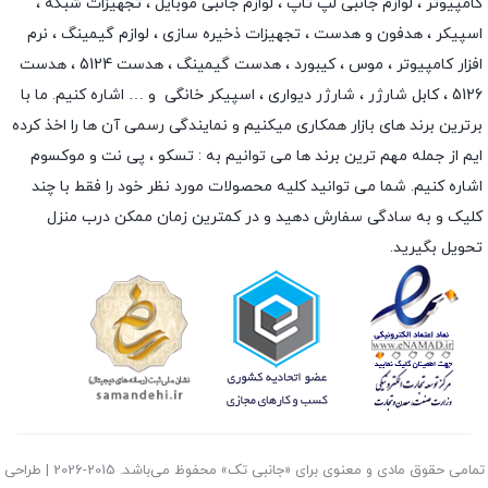
کامپیوتر ،
لوازم جانبی لپ تاپ
،
لوازم جانبی موبایل
،
تجهیزات شبکه
،
اسپیکر
،
هدفون و هدست
،
تجهیزات ذخیره سازی
،
لوازم گیمینگ
، نرم
افزار کامپیوتر ،
موس
،
کیبورد
،
هدست گیمینگ
، هدست 5124 ، هدست
5126 ،
کابل شارژر
،
شارژر دیواری
،
اسپیکر خانگی
و … اشاره کنیم. ما با
برترین برند های بازار همکاری میکنیم و نمایندگی رسمی آن ها را اخذ کرده
ایم از جمله مهم ترین برند ها می توانیم به :
تسکو
،
پی نت
و
موکسوم
اشاره کنیم. شما می توانید کلیه محصولات مورد نظر خود را فقط با چند
کلیک و به سادگی سفارش دهید و در کمترین زمان ممکن درب منزل
تحویل بگیرید.
تمامی حقوق مادی و معنوی برای «جانبی تک» محفوظ می‌باشد. 2015-2026 | طراحی