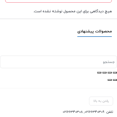
هیچ دیدگاهی برای این محصول نوشته نشده است.
محصولات پیشنهادی
رفتن به بالا
تلفن
02166340309
,
02166340308