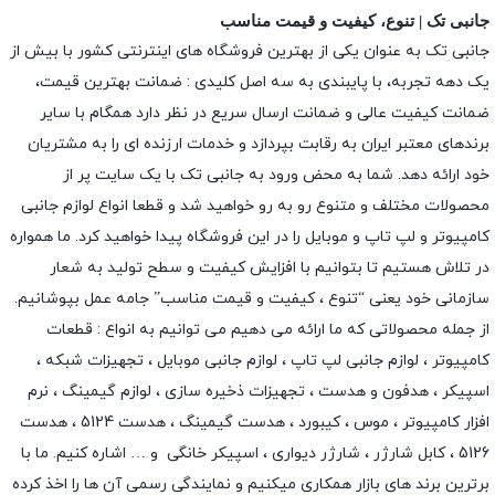
جانبی تک | تنوع، کیفیت و قیمت مناسب
جانبی تک به عنوان یکی از بهترین فروشگاه های اینترنتی کشور با بیش از
یک دهه تجربه، با پایبندی به سه اصل کلیدی : ضمانت بهترین قیمت،
ضمانت کیفیت عالی و ضمانت ارسال سریع در نظر دارد همگام با سایر
برندهای معتبر ایران به رقابت بپردازد و خدمات ارزنده ای را به مشتریان
خود ارائه دهد. شما به محض ورود به جانبی تک با یک سایت پر از
محصولات مختلف و متنوع رو به رو خواهید شد و قطعا انواع لوازم جانبی
کامپیوتر و لپ تاپ و موبایل را در این فروشگاه پیدا خواهید کرد. ما همواره
در تلاش هستیم تا بتوانیم با افزایش کیفیت و سطح تولید به شعار
سازمانی خود یعنی “تنوع ، کیفیت و قیمت مناسب” جامه عمل بپوشانیم.
از جمله محصولاتی که ما ارائه می دهیم می توانیم به انواع : قطعات
کامپیوتر ،
لوازم جانبی لپ تاپ
،
لوازم جانبی موبایل
،
تجهیزات شبکه
،
اسپیکر
،
هدفون و هدست
،
تجهیزات ذخیره سازی
،
لوازم گیمینگ
، نرم
افزار کامپیوتر ،
موس
،
کیبورد
،
هدست گیمینگ
، هدست 5124 ، هدست
5126 ،
کابل شارژر
،
شارژر دیواری
،
اسپیکر خانگی
و … اشاره کنیم. ما با
برترین برند های بازار همکاری میکنیم و نمایندگی رسمی آن ها را اخذ کرده