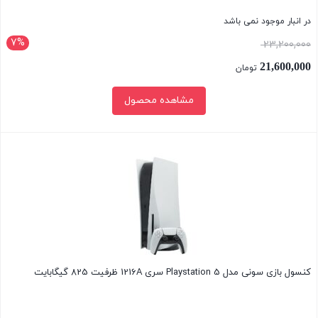
در انبار موجود نمی باشد
7%
قیمت
23,200,000
اصلی:
21,600,000
تومان
23,200,000 تومان
قیمت
مشاهده محصول
بود.
فعلی:
21,600,000 تومان.
بستن
کنسول بازی سونی مدل Playstation 5 سری 1216A ظرفیت 825 گیگابایت