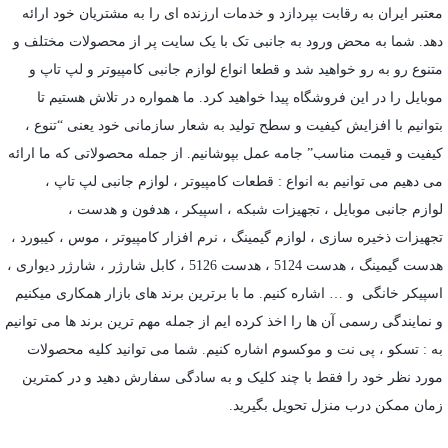
معتبر ایران به رقابت بپردازد و خدمات ارزنده ای را به مشتریان خود ارائه
دهد. شما به محض ورود به جانبی تک با یک سایت پر از محصولات مختلف و
متنوع رو به رو خواهید شد و قطعا انواع لوازم جانبی کامپیوتر و لپ تاپ و
موبایل را در این فروشگاه پیدا خواهید کرد. ما همواره در تلاش هستیم تا
بتوانیم با افزایش کیفیت و سطح تولید به شعار سازمانی خود یعنی “تنوع ،
کیفیت و قیمت مناسب” جامه عمل بپوشانیم. از جمله محصولاتی که ما ارائه
می دهیم می توانیم به انواع : قطعات کامپیوتر ،
لوازم جانبی لپ تاپ
،
لوازم جانبی موبایل
،
تجهیزات شبکه
،
اسپیکر
،
هدفون و هدست
،
تجهیزات ذخیره سازی
،
لوازم گیمینگ
، نرم افزار کامپیوتر ،
موس
،
کیبورد
،
هدست گیمینگ
، هدست 5124 ، هدست 5126 ،
کابل شارژر
،
شارژر دیواری
،
اسپیکر خانگی
و … اشاره کنیم. ما با برترین برند های بازار همکاری میکنیم
و نمایندگی رسمی آن ها را اخذ کرده ایم از جمله مهم ترین برند ها می توانیم
به :
تسکو
،
پی نت
و
موکسوم
اشاره کنیم. شما می توانید کلیه محصولات
مورد نظر خود را فقط با چند کلیک و به سادگی سفارش دهید و در کمترین
زمان ممکن درب منزل تحویل بگیرید.