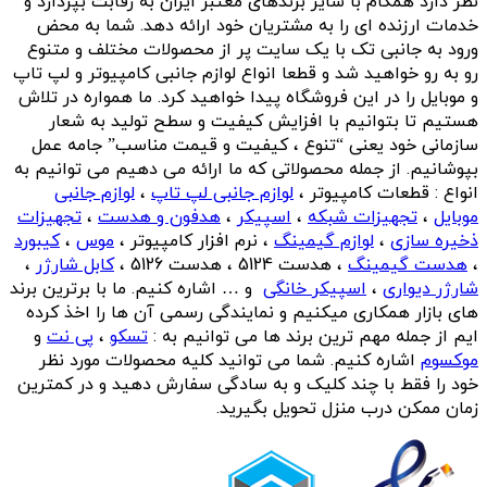
نظر دارد همگام با سایر برندهای معتبر ایران به رقابت بپردازد و
خدمات ارزنده ای را به مشتریان خود ارائه دهد. شما به محض
ورود به جانبی تک با یک سایت پر از محصولات مختلف و متنوع
رو به رو خواهید شد و قطعا انواع لوازم جانبی کامپیوتر و لپ تاپ
و موبایل را در این فروشگاه پیدا خواهید کرد. ما همواره در تلاش
هستیم تا بتوانیم با افزایش کیفیت و سطح تولید به شعار
سازمانی خود یعنی “تنوع ، کیفیت و قیمت مناسب” جامه عمل
بپوشانیم. از جمله محصولاتی که ما ارائه می دهیم می توانیم به
انواع : قطعات کامپیوتر ،
لوازم جانبی لپ تاپ
،
لوازم جانبی
موبایل
،
تجهیزات شبکه
،
اسپیکر
،
هدفون و هدست
،
تجهیزات
ذخیره سازی
،
لوازم گیمینگ
، نرم افزار کامپیوتر ،
موس
،
کیبورد
،
هدست گیمینگ
، هدست 5124 ، هدست 5126 ،
کابل شارژر
،
شارژر دیواری
،
اسپیکر خانگی
و … اشاره کنیم. ما با برترین برند
های بازار همکاری میکنیم و نمایندگی رسمی آن ها را اخذ کرده
ایم از جمله مهم ترین برند ها می توانیم به :
تسکو
،
پی نت
و
موکسوم
اشاره کنیم. شما می توانید کلیه محصولات مورد نظر
خود را فقط با چند کلیک و به سادگی سفارش دهید و در کمترین
زمان ممکن درب منزل تحویل بگیرید.