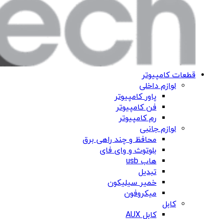
قطعات کامپیوتر
لوازم داخلی
پاور کامپیوتر
فن کامپیوتر
رم کامپیوتر
لوازم جانبی
محافظ و چند راهی برق
بلوتوث و وای فای
هاب usb
تبدیل
خمیر سیلیکون
میکروفون
کابل
کابل AUX