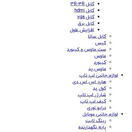
کابل 3R-3R
کابل hdmi
کابل vga
کابل برق
افزایش طول
کابل ساتا
کیس
ست ماوس و کیبورد
ماوس
کیبورد
ماوس پد
لوازم جانبی لپ تاپ
هارد اس اس دی
کول پد
شارژر لپ تاپ
کیف لپ تاپ
درایو نوری
لوازم جانبی موبایل
رینگ لایت
پایه نگهدارنده