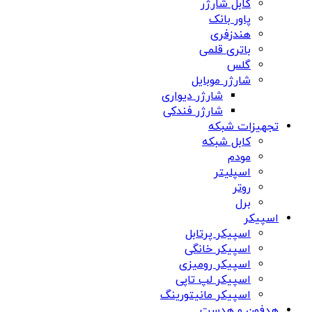
کابل شارژر
پاور بانک
هندزفری
باتری قلمی
گلس
شارژر موبایل
شارژر دیواری
شارژر فندکی
تجهیزات شبکه
کابل شبکه
مودم
اسپلیتر
روتر
برل
اسپیکر
اسپیکر پرتابل
اسپیکر خانگی
اسپیکر رومیزی
اسپیکر لپ تاپی
اسپیکر مانیتورینگ
هدفون و هدست