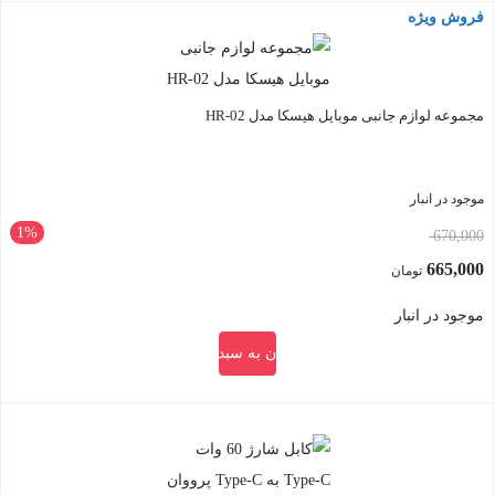
فروش ویژه
بستن
مجموعه لوازم جانبی موبایل هیسکا مدل HR-02
موجود در انبار
1%
قیمت
670,000
اصلی:
665,000
تومان
670,000 تومان
قیمت
موجود در انبار
بود.
فعلی:
افزودن به سبد خرید
665,000 تومان.
بستن