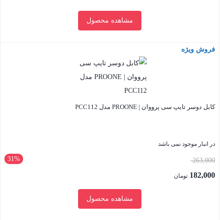
مشاهده محصول
فروش ویژه
بستن
کابل دوسر تایپ سی پرووان | PROONE مدل PCC112
در انبار موجود نمی باشد
31%
قیمت
263,000
اصلی:
182,000
تومان
263,000 تومان
قیمت
مشاهده محصول
بود.
فعلی:
182,000 تومان.