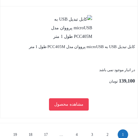
390,000 تومان.
بستن
کابل تبدیل USB به microUSB پرووان مدل PCC405M طول 1 متر
در انبار موجود نمی باشد
139,100
تومان
مشاهده محصول
بستن
19
18
17
…
4
3
2
1