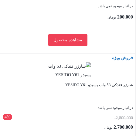
در انبار موجود نمی باشد
200,000
تومان
مشاهده محصول
فروش ویژه
بستن
شارژر فندکی 53 وات یسیدو YESIDO Y61
در انبار موجود نمی باشد
4%
قیمت
2,800,000
اصلی:
2,700,000
تومان
2,800,000 تومان
قیمت