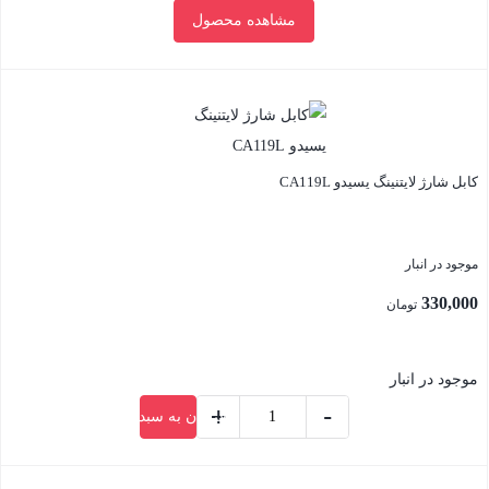
مشاهده محصول
بود.
فعلی:
2,700,000 تومان.
بستن
کابل شارژ لایتنینگ یسیدو CA119L
موجود در انبار
330,000
تومان
موجود در انبار
+
-
افزودن به سبد خرید
کابل
شارژ
بستن