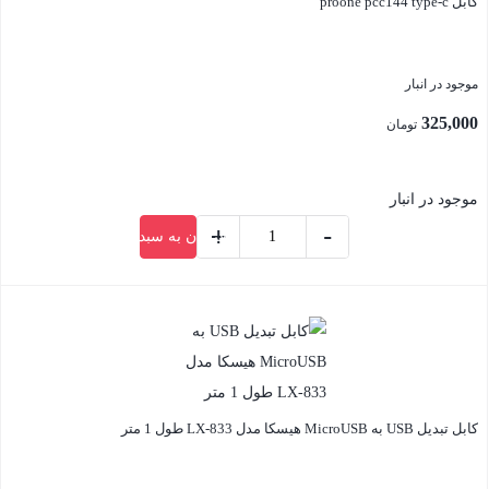
کابل proone pcc144 type-c
برند
PROONE
مدل
موجود در انبار
PCC143
325,000
تومان
عدد
موجود در انبار
+
-
افزودن به سبد خرید
کابل
proone
بستن
pcc144
type-
c
عدد
کابل تبدیل USB به MicroUSB هیسکا مدل LX-833 طول 1 متر