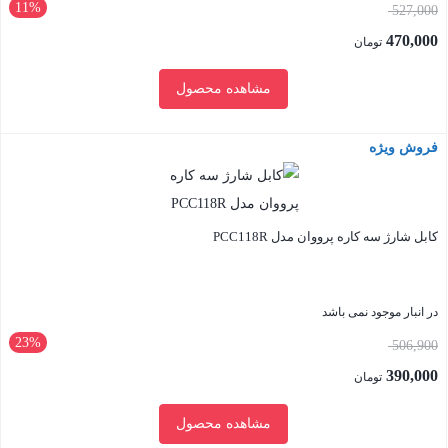
11%
قیمت
527,000
اصلی:
470,000
تومان
527,000 تومان
قیمت
مشاهده محصول
بود.
فعلی:
470,000 تومان.
فروش ویژه
بستن
کابل شارژ سه کاره پرووان مدل PCC118R
در انبار موجود نمی باشد
23%
قیمت
506,900
اصلی:
390,000
تومان
506,900 تومان
قیمت
مشاهده محصول
بود.
فعلی: