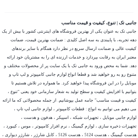
جانبی تک | تنوع، کیفیت و قیمت مناسب
جانبی تک به عنوان یکی از بهترین فروشگاه های اینترنتی کشور با بیش از یک
دهه تجربه، با پایبندی به سه اصل کلیدی : ضمانت بهترین قیمت، ضمانت
کیفیت عالی و ضمانت ارسال سریع در نظر دارد همگام با سایر برندهای
معتبر ایران به رقابت بپردازد و خدمات ارزنده ای را به مشتریان خود ارائه
دهد. شما به محض ورود به جانبی تک با یک سایت پر از محصولات مختلف و
متنوع رو به رو خواهید شد و قطعا انواع لوازم جانبی کامپیوتر و لپ تاپ و
موبایل را در این فروشگاه پیدا خواهید کرد. ما همواره در تلاش هستیم تا
بتوانیم با افزایش کیفیت و سطح تولید به شعار سازمانی خود یعنی “تنوع ،
کیفیت و قیمت مناسب” جامه عمل بپوشانیم. از جمله محصولاتی که ما ارائه
می دهیم می توانیم به انواع : قطعات کامپیوتر ،
لوازم جانبی لپ تاپ
،
لوازم جانبی موبایل
،
تجهیزات شبکه
،
اسپیکر
،
هدفون و هدست
،
تجهیزات ذخیره سازی
،
لوازم گیمینگ
، نرم افزار کامپیوتر ،
موس
،
کیبورد
،
هدست گیمینگ
، هدست 5124 ، هدست 5126 ،
کابل شارژر
،
شارژر دیواری
،