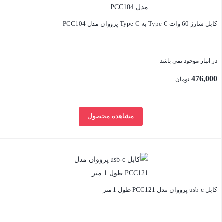
کابل شارژ 60 وات Type-C به Type-C پرووان مدل PCC104
در انبار موجود نمی باشد
476,000
تومان
مشاهده محصول
بستن
کابل usb-c پرووان مدل PCC121 طول 1 متر