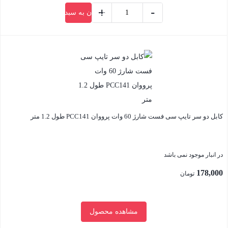
+
-
افزودن به سبد خرید
کابل
دو
بستن
سر
تایپ
سی
فست
شارژ
کابل دو سر تایپ سی فست شارژ 60 وات پرووان PCC141 طول 1.2 متر
60
وات
یسیدو
در انبار موجود نمی باشد
CA192
178,000
تومان
طول
2
متر
مشاهده محصول
عدد