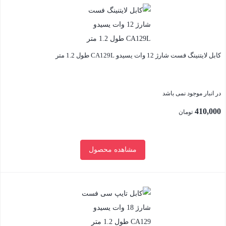
لایتنینگ
یسیدو
CA119L
عدد
کابل لایتنینگ فست شارژ 12 وات یسیدو CA129L طول 1.2 متر
در انبار موجود نمی باشد
410,000
تومان
مشاهده محصول
بستن