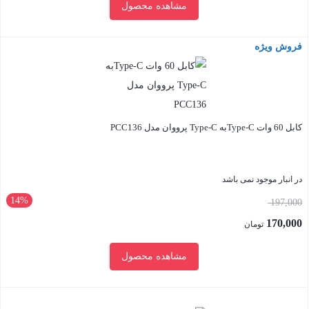
مشاهده محصول
بود.
فعلی:
489,000 تومان.
فروش ویژه
بستن
کابل 60 وات Type-Cبه Type-C پرووان مدل PCC136
در انبار موجود نمی باشد
14%
قیمت
197,000
اصلی:
170,000
تومان
197,000 تومان
قیمت
مشاهده محصول
بود.
فعلی:
170,000 تومان.
بستن