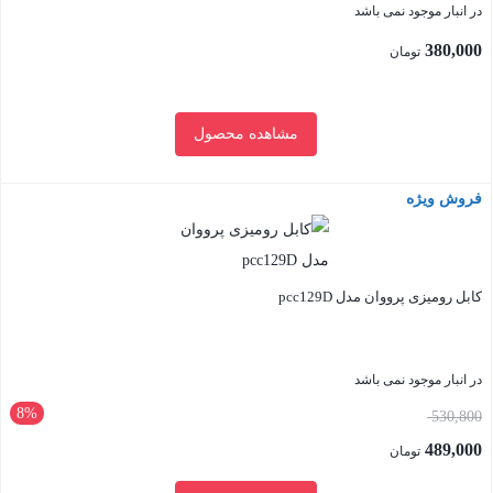
در انبار موجود نمی باشد
380,000
تومان
مشاهده محصول
فروش ویژه
بستن
کابل رومیزی پرووان مدل pcc129D
در انبار موجود نمی باشد
8%
قیمت
530,800
اصلی:
489,000
تومان
530,800 تومان
قیمت