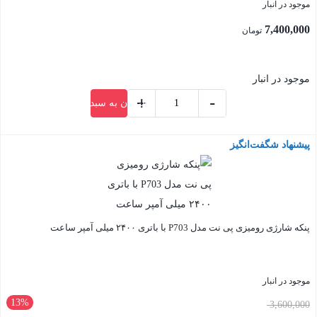
موجود در انبار
7,400,000
تومان
موجود در انبار
+
-
افزودن به سبد خرید
کوله
پشتی
پیشنهاد شگفت‌انگیز
بستن
ضد
ضربه
مارینوکس
مدل
پنکه شارژی رومیزی پی نت مدل P703 با باتری ۲۴۰۰ میلی آمپر ساعت
Marinox
MP7101
PS5
موجود در انبار
سفید
13%
قیمت
3,600,000
عدد