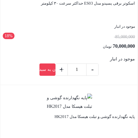
اسکوتر برقی یسیدو مدل ES03 حداکثر سرعت ۳۰ کیلومتر
موجود در انبار
18%
قیمت
85,000,000
اصلی:
70,000,000
تومان
85,000,000 تومان
قیمت
موجود در انبار
بود.
فعلی:
+
-
افزودن به سبد خرید
70,000,000 تومان.
اسکوتر
برقی
بستن
یسیدو
مدل
ES03
حداکثر
پایه نگهدارنده گوشی و تبلت هیسکا مدل HK2017
سرعت
۳۰