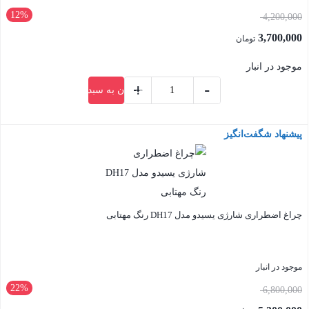
12%
قیمت
4,200,000
اصلی:
3,700,000
تومان
4,200,000 تومان
قیمت
موجود در انبار
بود.
فعلی:
+
-
افزودن به سبد خرید
3,700,000 تومان.
چراغ
قوه
پیشنهاد شگفت‌انگیز
بستن
شارژی
Yesido
TC12
عدد
چراغ اضطراری شارژی یسیدو مدل DH17 رنگ مهتابی
موجود در انبار
22%
قیمت
6,800,000
اصلی: