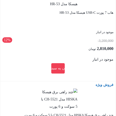
هاب 7 پورت USB-C هیسکا مدل HR-53
موجود در انبار
12%
قیمت
3,200,000
اصلی:
2,810,000
تومان
3,200,000 تومان
قیمت
موجود در انبار
بود.
فعلی:
افزودن به سبد خرید
2,810,000 تومان.
فروش ویژه
بستن
چند راهی برق هیسکا HISKA مدل CH-5521 با 5 سوکت و 6 پورت