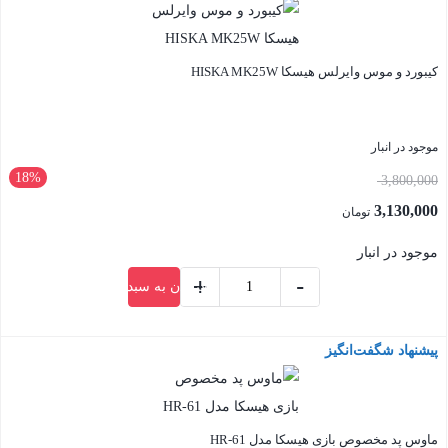
کیبورد و موس وایرلس هیسکا HISKA MK25W
موجود در انبار
18%
قیمت
3,800,000
اصلی:
3,130,000
تومان
3,800,000 تومان
قیمت
موجود در انبار
بود.
فعلی:
+
-
افزودن به سبد خرید
3,130,000 تومان.
کیبورد
و
پیشنهاد شگفت‌انگیز
بستن
موس
وایرلس
هیسکا
HISKA
ماوس پد مخصوص بازی هیسکا مدل HR-61