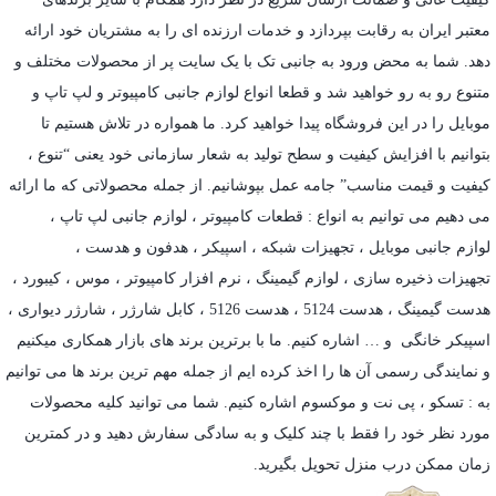
معتبر ایران به رقابت بپردازد و خدمات ارزنده ای را به مشتریان خود ارائه
دهد. شما به محض ورود به جانبی تک با یک سایت پر از محصولات مختلف و
متنوع رو به رو خواهید شد و قطعا انواع لوازم جانبی کامپیوتر و لپ تاپ و
موبایل را در این فروشگاه پیدا خواهید کرد. ما همواره در تلاش هستیم تا
بتوانیم با افزایش کیفیت و سطح تولید به شعار سازمانی خود یعنی “تنوع ،
کیفیت و قیمت مناسب” جامه عمل بپوشانیم. از جمله محصولاتی که ما ارائه
می دهیم می توانیم به انواع : قطعات کامپیوتر ،
لوازم جانبی لپ تاپ
،
لوازم جانبی موبایل
،
تجهیزات شبکه
،
اسپیکر
،
هدفون و هدست
،
تجهیزات ذخیره سازی
،
لوازم گیمینگ
، نرم افزار کامپیوتر ،
موس
،
کیبورد
،
هدست گیمینگ
، هدست 5124 ، هدست 5126 ،
کابل شارژر
،
شارژر دیواری
،
اسپیکر خانگی
و … اشاره کنیم. ما با برترین برند های بازار همکاری میکنیم
و نمایندگی رسمی آن ها را اخذ کرده ایم از جمله مهم ترین برند ها می توانیم
به :
تسکو
،
پی نت
و
موکسوم
اشاره کنیم. شما می توانید کلیه محصولات
مورد نظر خود را فقط با چند کلیک و به سادگی سفارش دهید و در کمترین
زمان ممکن درب منزل تحویل بگیرید.