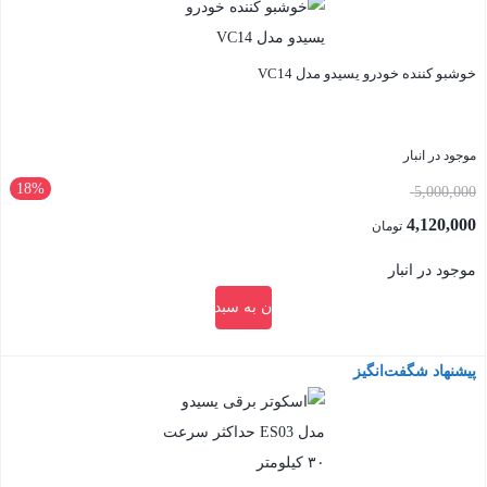
خوشبو کننده خودرو یسیدو مدل VC14
موجود در انبار
18%
قیمت
5,000,000
اصلی:
4,120,000
تومان
5,000,000 تومان
قیمت
موجود در انبار
بود.
فعلی:
افزودن به سبد خرید
4,120,000 تومان.
پیشنهاد شگفت‌انگیز
بستن