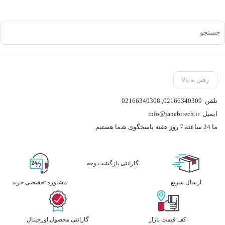
رفتن به بالا
تلفن
02166340309
,
02166340308
ایمیل
info@janebitech.ir
ما 24 ساعته 7 روز هفته پاسخگوی شما هستیم.
گارانتی بازگشت وجه
ارسال سریع
مشاوره تخصصی خرید
کف قیمت بازار
گارانتی محصول اورجینال