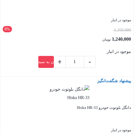
MK25W
عدد
موجود در انبار
8%
قیمت
1,350,000
اصلی:
1,240,000
تومان
1,350,000 تومان
قیمت
موجود در انبار
بود.
فعلی:
+
-
افزودن به سبد خرید
1,240,000 تومان.
ماوس
پد
پیشنهاد شگفت‌انگیز
بستن
مخصوص
بازی
هیسکا
مدل
دانگل بلوتوث خودرو Hiska HR-33
HR-
61
موجود در انبار
عدد