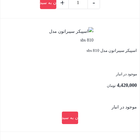
+
-
افزودن به سبد خرید
1,905,000 تومان.
کیبورد
وماوس
بستن
بلوتوث
نیتو
مدل
NITU
اسپیکر سیبراتون مدل sbs 810
nkb05
عدد
موجود در انبار
4,420,000
تومان
موجود در انبار
افزودن به سبد خرید
بستن