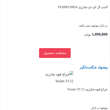
مدل
لامپ ال ای دی شارژی YESIDO DH16
NT-
LED01
رنگ
در انبار موجود نمی باشد
مهتابی
1,890,000
تومان
عدد
مشاهده محصول
پیشنهاد شگفت‌انگیز
بستن
چراغ قوه شارژی Yesido TC12
موجود در انبار