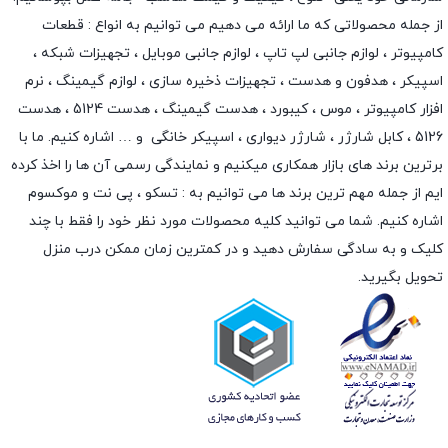
از جمله محصولاتی که ما ارائه می دهیم می توانیم به انواع : قطعات
کامپیوتر ،
لوازم جانبی لپ تاپ
،
لوازم جانبی موبایل
،
تجهیزات شبکه
،
اسپیکر
،
هدفون و هدست
،
تجهیزات ذخیره سازی
،
لوازم گیمینگ
، نرم
افزار کامپیوتر ،
موس
،
کیبورد
،
هدست گیمینگ
، هدست 5124 ، هدست
5126 ،
کابل شارژر
،
شارژر دیواری
،
اسپیکر خانگی
و … اشاره کنیم. ما با
برترین برند های بازار همکاری میکنیم و نمایندگی رسمی آن ها را اخذ کرده
ایم از جمله مهم ترین برند ها می توانیم به :
تسکو
،
پی نت
و
موکسوم
اشاره کنیم. شما می توانید کلیه محصولات مورد نظر خود را فقط با چند
کلیک و به سادگی سفارش دهید و در کمترین زمان ممکن درب منزل
تحویل بگیرید.