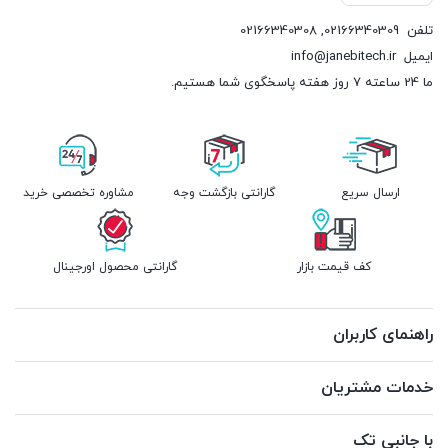
تلفن
02166340309
,
02166340308
ایمیل
info@janebitech.ir
ما 24 ساعته 7 روز هفته پاسخگوی شما هستیم.
ارسال سریع
گارانتی بازگشت وجه
مشاوره تخصصی خرید
کف قیمت بازار
گارانتی محصول اورجینال
راهنمای کاربران
خدمات مشتریان
با جانبی تک