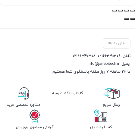
رفتن به بالا
تلفن
02166340309
,
02166340308
ایمیل
info@janebitech.ir
ما 24 ساعته 7 روز هفته پاسخگوی شما هستیم.
گارانتی بازگشت وجه
ارسال سریع
مشاوره تخصصی خرید
کف قیمت بازار
گارانتی محصول اورجینال