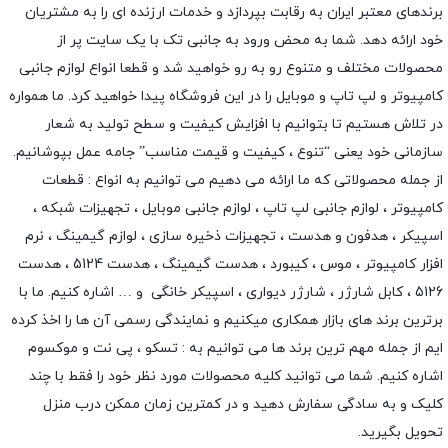
برندهای معتبر ایران به رقابت بپردازد و خدمات ارزنده ای را به مشتریان
خود ارائه دهد. شما به محض ورود به جانبی تک با یک سایت پر از
محصولات مختلف و متنوع رو به رو خواهید شد و قطعا انواع لوازم جانبی
کامپیوتر و لپ تاپ و موبایل را در این فروشگاه پیدا خواهید کرد. ما همواره
در تلاش هستیم تا بتوانیم با افزایش کیفیت و سطح تولید به شعار
سازمانی خود یعنی “تنوع ، کیفیت و قیمت مناسب” جامه عمل بپوشانیم.
از جمله محصولاتی که ما ارائه می دهیم می توانیم به انواع : قطعات
کامپیوتر ،
لوازم جانبی لپ تاپ
،
لوازم جانبی موبایل
،
تجهیزات شبکه
،
اسپیکر
،
هدفون و هدست
،
تجهیزات ذخیره سازی
،
لوازم گیمینگ
، نرم
افزار کامپیوتر ،
موس
،
کیبورد
،
هدست گیمینگ
، هدست 5124 ، هدست
5126 ،
کابل شارژر
،
شارژر دیواری
،
اسپیکر خانگی
و … اشاره کنیم. ما با
برترین برند های بازار همکاری میکنیم و نمایندگی رسمی آن ها را اخذ کرده
ایم از جمله مهم ترین برند ها می توانیم به :
تسکو
،
پی نت
و
موکسوم
اشاره کنیم. شما می توانید کلیه محصولات مورد نظر خود را فقط با چند
کلیک و به سادگی سفارش دهید و در کمترین زمان ممکن درب منزل
تحویل بگیرید.