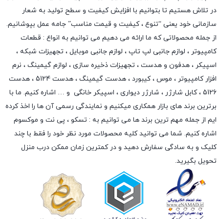
در تلاش هستیم تا بتوانیم با افزایش کیفیت و سطح تولید به شعار
سازمانی خود یعنی “تنوع ، کیفیت و قیمت مناسب” جامه عمل بپوشانیم.
از جمله محصولاتی که ما ارائه می دهیم می توانیم به انواع : قطعات
کامپیوتر ،
لوازم جانبی لپ تاپ
،
لوازم جانبی موبایل
،
تجهیزات شبکه
،
اسپیکر
،
هدفون و هدست
،
تجهیزات ذخیره سازی
،
لوازم گیمینگ
، نرم
افزار کامپیوتر ،
موس
،
کیبورد
،
هدست گیمینگ
، هدست 5124 ، هدست
5126 ،
کابل شارژر
،
شارژر دیواری
،
اسپیکر خانگی
و … اشاره کنیم. ما با
برترین برند های بازار همکاری میکنیم و نمایندگی رسمی آن ها را اخذ کرده
ایم از جمله مهم ترین برند ها می توانیم به :
تسکو
،
پی نت
و
موکسوم
اشاره کنیم. شما می توانید کلیه محصولات مورد نظر خود را فقط با چند
کلیک و به سادگی سفارش دهید و در کمترین زمان ممکن درب منزل
تحویل بگیرید.