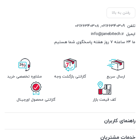
رفتن به بالا
تلفن
02166340309
,
02166340308
ایمیل
info@janebitech.ir
ما 24 ساعته 7 روز هفته پاسخگوی شما هستیم.
ارسال سریع
گارانتی بازگشت وجه
مشاوره تخصصی خرید
کف قیمت بازار
گارانتی محصول اورجینال
راهنمای کاربران
خدمات مشتریان