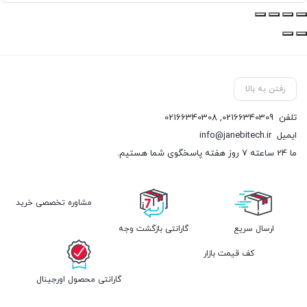
رفتن به بالا
تلفن
02166340309
,
02166340308
ایمیل
info@janebitech.ir
ما 24 ساعته 7 روز هفته پاسخگوی شما هستیم.
مشاوره تخصصی خرید
ارسال سریع
گارانتی بازگشت وجه
کف قیمت بازار
گارانتی محصول اورجینال