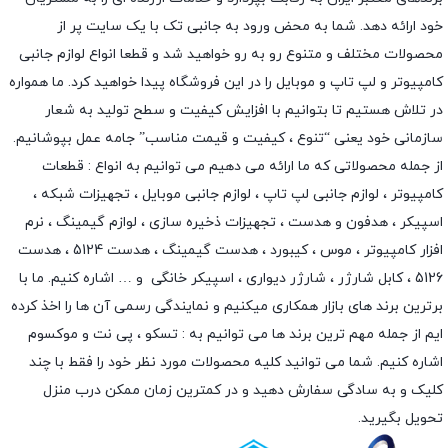
خود ارائه دهد. شما به محض ورود به جانبی تک با یک سایت پر از
محصولات مختلف و متنوع رو به رو خواهید شد و قطعا انواع لوازم جانبی
کامپیوتر و لپ تاپ و موبایل را در این فروشگاه پیدا خواهید کرد. ما همواره
در تلاش هستیم تا بتوانیم با افزایش کیفیت و سطح تولید به شعار
سازمانی خود یعنی “تنوع ، کیفیت و قیمت مناسب” جامه عمل بپوشانیم.
از جمله محصولاتی که ما ارائه می دهیم می توانیم به انواع : قطعات
کامپیوتر ،
لوازم جانبی لپ تاپ
،
لوازم جانبی موبایل
،
تجهیزات شبکه
،
اسپیکر
،
هدفون و هدست
،
تجهیزات ذخیره سازی
،
لوازم گیمینگ
، نرم
افزار کامپیوتر ،
موس
،
کیبورد
،
هدست گیمینگ
، هدست 5124 ، هدست
5126 ،
کابل شارژر
،
شارژر دیواری
،
اسپیکر خانگی
و … اشاره کنیم. ما با
برترین برند های بازار همکاری میکنیم و نمایندگی رسمی آن ها را اخذ کرده
ایم از جمله مهم ترین برند ها می توانیم به :
تسکو
،
پی نت
و
موکسوم
اشاره کنیم. شما می توانید کلیه محصولات مورد نظر خود را فقط با چند
کلیک و به سادگی سفارش دهید و در کمترین زمان ممکن درب منزل
تحویل بگیرید.