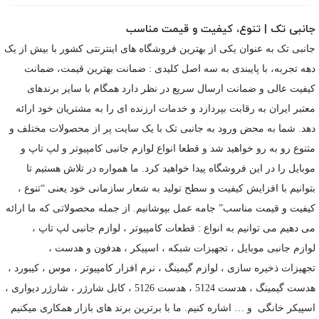
جانبی تک | تنوع، کیفیت و قیمت مناسب
جانبی تک به عنوان یکی از بهترین فروشگاه های اینترنتی کشور با بیش از یک
دهه تجربه، با پایبندی به سه اصل کلیدی : ضمانت بهترین قیمت، ضمانت
کیفیت عالی و ضمانت ارسال سریع در نظر دارد همگام با سایر برندهای
معتبر ایران به رقابت بپردازد و خدمات ارزنده ای را به مشتریان خود ارائه
دهد. شما به محض ورود به جانبی تک با یک سایت پر از محصولات مختلف و
متنوع رو به رو خواهید شد و قطعا انواع لوازم جانبی کامپیوتر و لپ تاپ و
موبایل را در این فروشگاه پیدا خواهید کرد. ما همواره در تلاش هستیم تا
بتوانیم با افزایش کیفیت و سطح تولید به شعار سازمانی خود یعنی “تنوع ،
کیفیت و قیمت مناسب” جامه عمل بپوشانیم. از جمله محصولاتی که ما ارائه
می دهیم می توانیم به انواع : قطعات کامپیوتر ،
لوازم جانبی لپ تاپ
،
لوازم جانبی موبایل
،
تجهیزات شبکه
،
اسپیکر
،
هدفون و هدست
،
تجهیزات ذخیره سازی
،
لوازم گیمینگ
، نرم افزار کامپیوتر ،
موس
،
کیبورد
،
هدست گیمینگ
، هدست 5124 ، هدست 5126 ،
کابل شارژر
،
شارژر دیواری
،
اسپیکر خانگی
و … اشاره کنیم. ما با برترین برند های بازار همکاری میکنیم