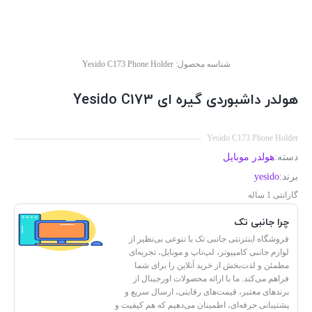
شناسه محصول:
Yesido C173 Phone Holder
هولدر داشبوردی گیره ای Yesido C173
Yesido C173 Phone Holder
دسته:
هولدر موبایل
برند:
yesido
گارانتی 1 ساله
چرا جانبی تک
فروشگاه اینترنتی جانبی تک با تنوعی بی‌نظیر از
لوازم جانبی کامپیوتر، لپ‌تاپ و موبایل، تجربه‌ای
مطمئن و لذت‌بخش از خرید آنلاین را برای شما
فراهم می‌کند. ما با ارائه محصولات اورجینال از
برندهای معتبر، قیمت‌های رقابتی، ارسال سریع و
پشتیبانی حرفه‌ای، اطمینان می‌دهیم که هم کیفیت و