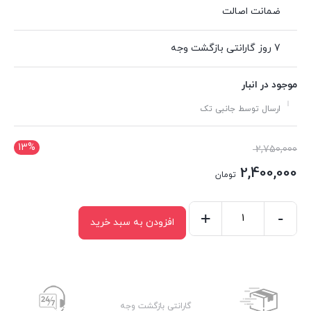
ضمانت اصالت
7 روز گارانتی بازگشت وجه
موجود در انبار
ارسال توسط جانبی تک
13%
قیمت
2,750,000
اصلی:
2,400,000
تومان
2,750,000 تومان
قیمت
بود.
فعلی:
-
+
افزودن به سبد خرید
هولدر
2,400,000 تومان.
یسیدو
مدل
YESIDO
SF29
گارانتی بازگشت وجه