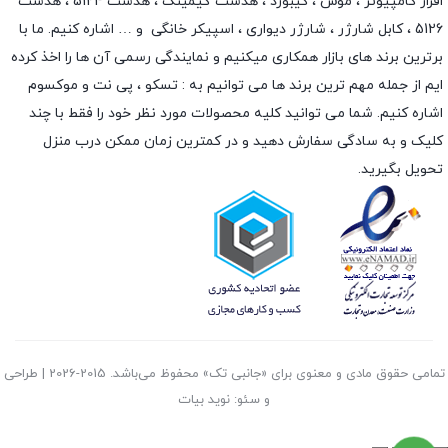
افزار کامپیوتر ،
موس
،
کیبورد
،
هدست گیمینگ
، هدست 5124 ، هدست
5126 ،
کابل شارژر
،
شارژر دیواری
،
اسپیکر خانگی
و … اشاره کنیم. ما با
برترین برند های بازار همکاری میکنیم و نمایندگی رسمی آن ها را اخذ کرده
ایم از جمله مهم ترین برند ها می توانیم به :
تسکو
،
پی نت
و
موکسوم
اشاره کنیم. شما می توانید کلیه محصولات مورد نظر خود را فقط با چند
کلیک و به سادگی سفارش دهید و در کمترین زمان ممکن درب منزل
تحویل بگیرید.
تمامی حقوق مادی و معنوی برای «جانبی تک» محفوظ می‌باشد. 2015-2026 | طراحی
و سئو: نوید بیات