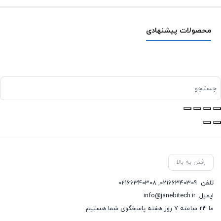
محصولات پیشنهادی
رفتن به بالا
تلفن
02166340309
,
02166340308
ایمیل
info@janebitech.ir
ما 24 ساعته 7 روز هفته پاسخگوی شما هستیم.