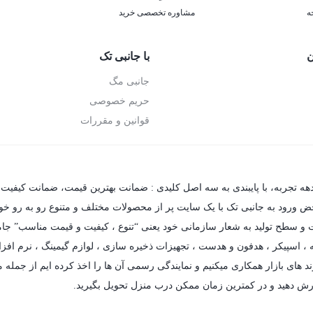
ه
مشاوره تخصصی خرید
ن
با جانبی تک
جانبی مگ
حریم خصوصی
قوانین و مقررات
دهه تجربه، با پایبندی به سه اصل کلیدی : ضمانت بهترین قیمت، ضمانت کیفیت 
حض ورود به جانبی تک با یک سایت پر از محصولات مختلف و متنوع رو به رو خواهی
فیت و سطح تولید به شعار سازمانی خود یعنی “تنوع ، کیفیت و قیمت مناسب” جام
،
اسپیکر
،
هدفون و هدست
،
تجهیزات ذخیره سازی
،
لوازم گیمینگ
، نرم افزا
د های بازار همکاری میکنیم و نمایندگی رسمی آن ها را اخذ کرده ایم از جمله مه
رش دهید و در کمترین زمان ممکن درب منزل تحویل بگیرید.