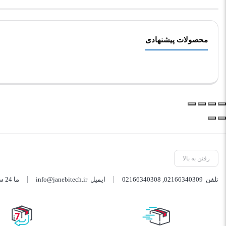
محصولات پیشنهادی
رفتن به بالا
تلفن
02166340309
,
02166340308
ایمیل
info@janebitech.ir
ما 24 ساعته 7 روز هفته پاسخگوی شما هستیم.