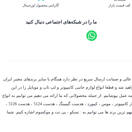
کف قیمت بازار
گارانتی محصول اورجینال
ما را در شبکه‌های اجتماعی دنبال کنید
عالی و ضمانت ارسال سریع در نظر دارد همگام با سایر برندهای معتبر ایران
د شد و قطعا انواع لوازم جانبی کامپیوتر و لپ تاپ و موبایل را در این
ه عمل بپوشانیم. از جمله محصولاتی که ما ارائه می دهیم می توانیم به انواع
ر کامپیوتر ،
موس
،
کیبورد
،
هدست گیمینگ
، هدست 5124 ، هدست 5126 ،
م ترین برند ها می توانیم به :
تسکو
،
پی نت
و
موکسوم
اشاره کنیم. شما