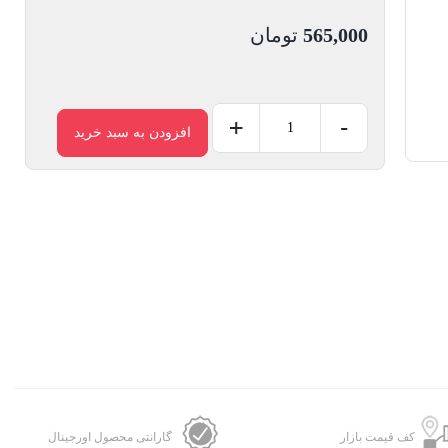
565,000
تومان
+
-
افزودن به سبد خرید
هندزفری
یسیدو
مدل
YH39
عدد
کف قیمت بازار
گارانتی محصول اورجینال