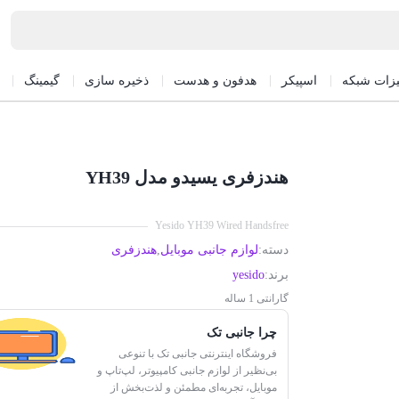
یزات شبکه
اسپیکر
هدفون و هدست
ذخیره سازی
گیمینگ
هندزفری یسیدو مدل YH39
Yesido YH39 Wired Handsfree
دسته:
لوازم جانبی موبایل
,
هندزفری
برند:
yesido
گارانتی 1 ساله
چرا جانبی تک
فروشگاه اینترنتی جانبی تک با تنوعی
بی‌نظیر از لوازم جانبی کامپیوتر، لپ‌تاپ و
موبایل، تجربه‌ای مطمئن و لذت‌بخش از