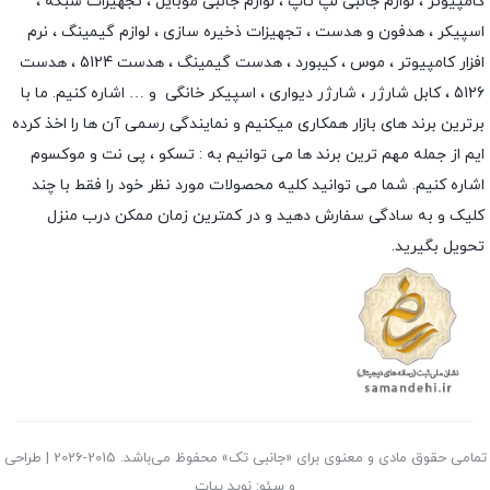
کامپیوتر ،
لوازم جانبی لپ تاپ
،
لوازم جانبی موبایل
،
تجهیزات شبکه
،
اسپیکر
،
هدفون و هدست
،
تجهیزات ذخیره سازی
،
لوازم گیمینگ
، نرم
افزار کامپیوتر ،
موس
،
کیبورد
،
هدست گیمینگ
، هدست 5124 ، هدست
5126 ،
کابل شارژر
،
شارژر دیواری
،
اسپیکر خانگی
و … اشاره کنیم. ما با
برترین برند های بازار همکاری میکنیم و نمایندگی رسمی آن ها را اخذ کرده
ایم از جمله مهم ترین برند ها می توانیم به :
تسکو
،
پی نت
و
موکسوم
اشاره کنیم. شما می توانید کلیه محصولات مورد نظر خود را فقط با چند
کلیک و به سادگی سفارش دهید و در کمترین زمان ممکن درب منزل
تحویل بگیرید.
تمامی حقوق مادی و معنوی برای «جانبی تک» محفوظ می‌باشد. 2015-2026 | طراحی
و سئو: نوید بیات