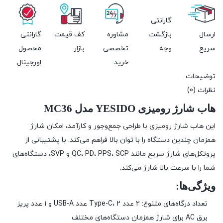
2,900,000 تومان
2,550,000 تومان.
بود.
گارانتی
ارسال
بازگشت
مشاوره
کف قیمت
گارانتی
سریع
وجه
تخصصی
بازار
محصول
خرید
اورجینال
توضیحات
نظرات (0)
هاب شارژ رومیزی YESIDO مدل MC36
این هاب شارژ رومیزی با طراحی جمع‌وجور و کارآمد، امکان شارژ
همزمان چندین دستگاه را با توان بالا فراهم می‌کند. با پشتیبانی از
پروتکل‌های شارژ سریع مانند QC، PD، PPS، SCP و SVP، دستگاه‌های
شما را با سرعت بالا شارژ می‌کند.
ویژگی‌ها:
تعداد درگاه‌های متنوع: 2 عدد Type-C، 2 عدد USB-A و 1 عدد پریز
برق AC برای شارژ همزمان دستگاه‌های مختلف