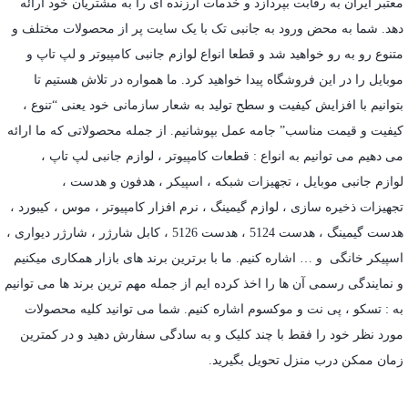
معتبر ایران به رقابت بپردازد و خدمات ارزنده ای را به مشتریان خود ارائه
دهد. شما به محض ورود به جانبی تک با یک سایت پر از محصولات مختلف و
متنوع رو به رو خواهید شد و قطعا انواع لوازم جانبی کامپیوتر و لپ تاپ و
موبایل را در این فروشگاه پیدا خواهید کرد. ما همواره در تلاش هستیم تا
بتوانیم با افزایش کیفیت و سطح تولید به شعار سازمانی خود یعنی “تنوع ،
کیفیت و قیمت مناسب” جامه عمل بپوشانیم. از جمله محصولاتی که ما ارائه
می دهیم می توانیم به انواع : قطعات کامپیوتر ،
لوازم جانبی لپ تاپ
،
لوازم جانبی موبایل
،
تجهیزات شبکه
،
اسپیکر
،
هدفون و هدست
،
تجهیزات ذخیره سازی
،
لوازم گیمینگ
، نرم افزار کامپیوتر ،
موس
،
کیبورد
،
هدست گیمینگ
، هدست 5124 ، هدست 5126 ،
کابل شارژر
،
شارژر دیواری
،
اسپیکر خانگی
و … اشاره کنیم. ما با برترین برند های بازار همکاری میکنیم
و نمایندگی رسمی آن ها را اخذ کرده ایم از جمله مهم ترین برند ها می توانیم
به :
تسکو
،
پی نت
و
موکسوم
اشاره کنیم. شما می توانید کلیه محصولات
مورد نظر خود را فقط با چند کلیک و به سادگی سفارش دهید و در کمترین
زمان ممکن درب منزل تحویل بگیرید.