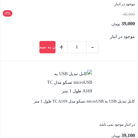
موجود در انبار
4%
قیمت
40,800
اصلی:
39,000
تومان
40,800 تومان
قیمت
موجود در انبار
بود.
فعلی:
+
-
افزودن به سبد خرید
39,000 تومان.
کابل
شارژر
بستن
پاوربانکی
آیفون
مدل
P-
کابل تبدیل USB به microUSB تسکو مدل TC A169 طول 1 متر
NET
PI.101
عدد
در انبار موجود نمی باشد
39,100
تومان