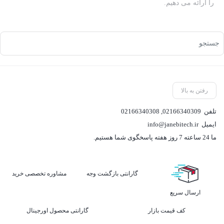
را ارائه می دهیم.
رفتن به بالا
تلفن
02166340309
,
02166340308
ایمیل
info@janebitech.ir
ما 24 ساعته 7 روز هفته پاسخگوی شما هستیم.
گارانتی بازگشت وجه
مشاوره تخصصی خرید
ارسال سریع
کف قیمت بازار
گارانتی محصول اورجینال