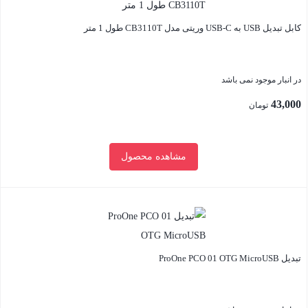
کابل تبدیل USB به USB-C وریتی مدل CB3110T طول 1 متر
در انبار موجود نمی باشد
43,000
تومان
مشاهده محصول
بستن
تبدیل ProOne PCO 01 OTG MicroUSB