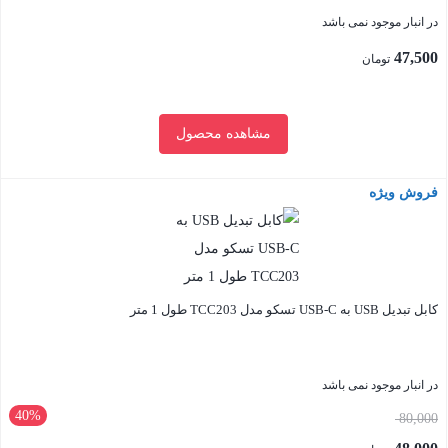
در انبار موجود نمی باشد
47,500
تومان
مشاهده محصول
فروش ویژه
بستن
کابل تبدیل USB به USB-C تسکو مدل TCC203 طول 1 متر‎
در انبار موجود نمی باشد
40%
قیمت
80,000
اصلی: