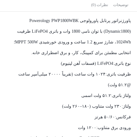
توضیحات
نظرات (0)
پاورژنراتور پرتابل پاورولوجی Powerology PWP1800WBK
(Dynamic1800) با توان نامی 1800 وات و باتری LiFePO4 ظرفیت
1024Wh، شارژ سریع 1.2 ساعت و ورودی خورشیدی MPPT 500W؛
انتخابی مطمئن برای کمپینگ، کار، و برق اضطراری خانه.
نوع باتری:LiFePO4 (فسفات آهن لیتیوم)
ظرفیت باتری:۱۰۲۴ وات ساعت (تقریباً ۲۰۰۰۰ میلی‌آمپر ساعت
@۵۱.۲ ولت)
ولتاژ باتری:۵۱.۲ ولت اسمی
ولتاژ:۲۳۰ ولت متناوب (۱۸۰–۲۶۰ ولت)
فرکانس:۵۰/۶۰ هرتز
ورودی برق متناوب:۱۲۰۰ وات