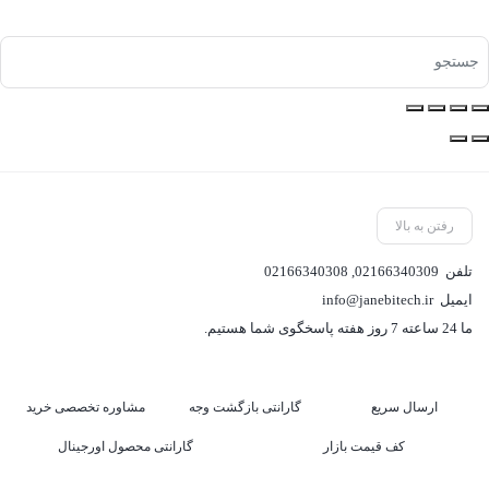
رفتن به بالا
تلفن
02166340309
,
02166340308
ایمیل
info@janebitech.ir
ما 24 ساعته 7 روز هفته پاسخگوی شما هستیم.
ارسال سریع
گارانتی بازگشت وجه
مشاوره تخصصی خرید
کف قیمت بازار
گارانتی محصول اورجینال