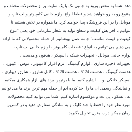
دهد. شما به محض ورود به جانبی تک با یک سایت پر از محصولات مختلف و
متنوع رو به رو خواهید شد و قطعا انواع لوازم جانبی کامپیوتر و لپ تاپ و
موبایل را در این فروشگاه پیدا خواهید کرد. ما همواره در تلاش هستیم تا
بتوانیم با افزایش کیفیت و سطح تولید به شعار سازمانی خود یعنی “تنوع ،
کیفیت و قیمت مناسب” جامه عمل بپوشانیم. از جمله محصولاتی که ما ارائه
می دهیم می توانیم به انواع : قطعات کامپیوتر ،
لوازم جانبی لپ تاپ
،
لوازم جانبی موبایل
،
تجهیزات شبکه
،
اسپیکر
،
هدفون و هدست
،
تجهیزات ذخیره سازی
،
لوازم گیمینگ
، نرم افزار کامپیوتر ،
موس
،
کیبورد
،
هدست گیمینگ
، هدست 5124 ، هدست 5126 ،
کابل شارژر
،
شارژر دیواری
،
اسپیکر خانگی
و … اشاره کنیم. ما با برترین برند های بازار همکاری میکنیم
و نمایندگی رسمی آن ها را اخذ کرده ایم از جمله مهم ترین برند ها می توانیم
به :
تسکو
،
پی نت
و
موکسوم
اشاره کنیم. شما می توانید کلیه محصولات
مورد نظر خود را فقط با چند کلیک و به سادگی سفارش دهید و در کمترین
زمان ممکن درب منزل تحویل بگیرید.