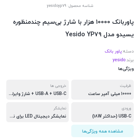
شناسه محصول:
yesidoyp79
پاوربانک 10000 هزار با شارژ بی‌سیم چندمنظوره
یسیدو مدل Yesido YP79
دسته:
پاور بانک
برند:
yesido
ویژگی‌ها
ظرفیت
خروجی ها
10000 میلی آمپر ساعت
USB‑A + USB‑C + شارژ وایرلس مغناطیسی + شارژ وایرلس ساعت
ورودی
نمایشگر
USB‑C (حداکثر 18W)
نمایشگر دیجیتال LED برای نمایش درصد شارژ
مشاهده همه ویژگی‌ها