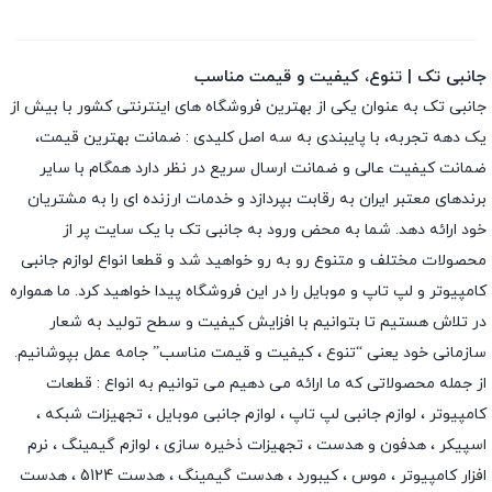
جانبی تک | تنوع، کیفیت و قیمت مناسب
جانبی تک به عنوان یکی از بهترین فروشگاه های اینترنتی کشور با بیش از
یک دهه تجربه، با پایبندی به سه اصل کلیدی : ضمانت بهترین قیمت،
ضمانت کیفیت عالی و ضمانت ارسال سریع در نظر دارد همگام با سایر
برندهای معتبر ایران به رقابت بپردازد و خدمات ارزنده ای را به مشتریان
خود ارائه دهد. شما به محض ورود به جانبی تک با یک سایت پر از
محصولات مختلف و متنوع رو به رو خواهید شد و قطعا انواع لوازم جانبی
کامپیوتر و لپ تاپ و موبایل را در این فروشگاه پیدا خواهید کرد. ما همواره
در تلاش هستیم تا بتوانیم با افزایش کیفیت و سطح تولید به شعار
سازمانی خود یعنی “تنوع ، کیفیت و قیمت مناسب” جامه عمل بپوشانیم.
از جمله محصولاتی که ما ارائه می دهیم می توانیم به انواع : قطعات
کامپیوتر ،
لوازم جانبی لپ تاپ
،
لوازم جانبی موبایل
،
تجهیزات شبکه
،
اسپیکر
،
هدفون و هدست
،
تجهیزات ذخیره سازی
،
لوازم گیمینگ
، نرم
افزار کامپیوتر ،
موس
،
کیبورد
،
هدست گیمینگ
، هدست 5124 ، هدست