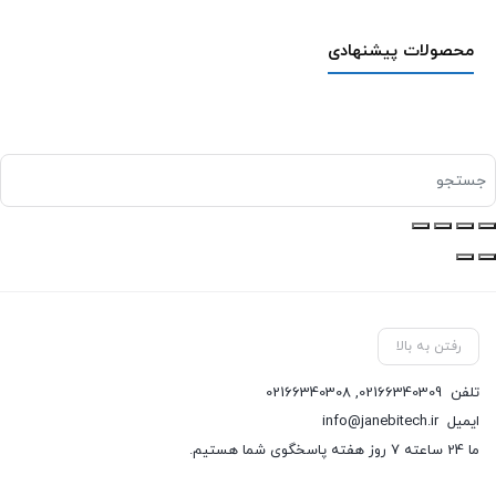
محصولات پیشنهادی
رفتن به بالا
تلفن
02166340309
,
02166340308
ایمیل
info@janebitech.ir
ما 24 ساعته 7 روز هفته پاسخگوی شما هستیم.