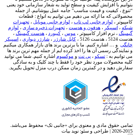
بتوانیم با افزایش کیفیت و سطح تولید به شعار سازمانی خود یعنی
“تنوع ، کیفیت و قیمت مناسب” جامه عمل بپوشانیم. از جمله
محصولاتی که ما ارائه می دهیم می توانیم به انواع : قطعات
کامپیوتر ،
لوازم جانبی لپ تاپ
،
لوازم جانبی موبایل
،
تجهیزات
شبکه
،
اسپیکر
،
هدفون و هدست
،
تجهیزات ذخیره سازی
،
لوازم
گیمینگ
، نرم افزار کامپیوتر ،
موس
،
کیبورد
،
هدست گیمینگ
،
هدست 5124 ، هدست 5126 ،
کابل شارژر
،
شارژر دیواری
،
اسپیکر
خانگی
و … اشاره کنیم. ما با برترین برند های بازار همکاری میکنیم
و نمایندگی رسمی آن ها را اخذ کرده ایم از جمله مهم ترین برند ها
می توانیم به :
تسکو
،
پی نت
و
موکسوم
اشاره کنیم. شما می توانید
کلیه محصولات مورد نظر خود را فقط با چند کلیک و به سادگی
سفارش دهید و در کمترین زمان ممکن درب منزل تحویل بگیرید.
تمامی حقوق مادی و معنوی برای «جانبی تک» محفوظ می‌باشد.
2015-2026 | طراحی و سئو: نوید بیات