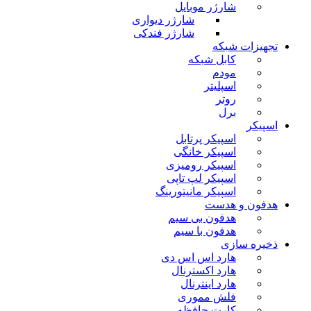
شارژر موبایل
شارژر دیواری
شارژر فندکی
تجهیزات شبکه
کابل شبکه
مودم
اسپلیتر
روتر
برل
اسپیکر
اسپیکر پرتابل
اسپیکر خانگی
اسپیکر رومیزی
اسپیکر لپ تاپی
اسپیکر مانیتورینگ
هدفون و هدست
هدفون بی سیم
هدفون با سیم
ذخیره سازی
هارد اس اس دی
هارد اکسترنال
هارد اینترنال
فلش مموری
کارت حافظه