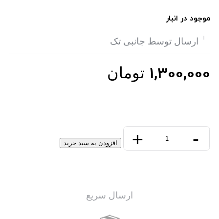
موجود در انبار
ارسال توسط جانبی تک
1,300,000
تومان
+
-
کابل
افزودن به سبد خرید
VGA
3+4
پک
15
متری
ارسال سریع
پی
نت
عدد