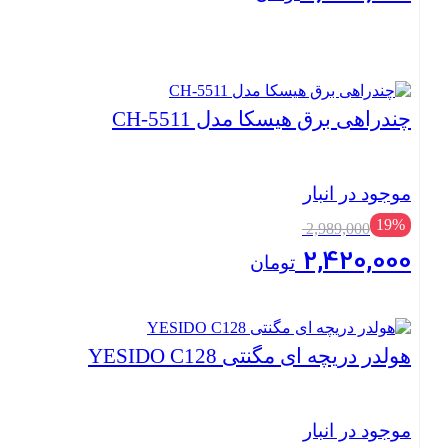
بستن
چندراهی برق هیسکا مدل CH-5511
موجود در انبار
قیمت
19%
2,989,000
اصلی:
2,420,000
2,989,000 تومان
تومان
بود.
قیمت
فعلی:
2,420,000 تومان.
بستن
هولدر دریچه ای مگنتی YESIDO C128
موجود در انبار