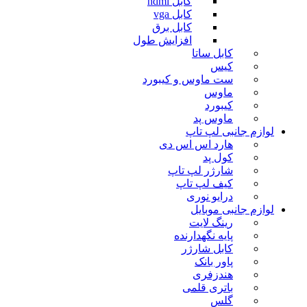
کابل hdmi
کابل vga
کابل برق
افزایش طول
کابل ساتا
کیس
ست ماوس و کیبورد
ماوس
کیبورد
ماوس پد
لوازم جانبی لپ تاپ
هارد اس اس دی
کول پد
شارژر لپ تاپ
کیف لپ تاپ
درایو نوری
لوازم جانبی موبایل
رینگ لایت
پایه نگهدارنده
کابل شارژر
پاور بانک
هندزفری
باتری قلمی
گلس