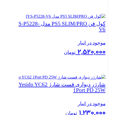
بستن
کول فن PS5 SLIM/PRO مدل JYS-P5228-
V6
موجود در انبار
2,520,000
تومان
بستن
شارژر دیواری فست شارژ Yesido YC62
1Port PD 25W
موجود در انبار
1,230,000
تومان