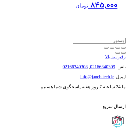
845,000
تومان
بستن
رفتن به بالا
تلفن
02166340309
,
02166340308
ایمیل
info@janebitech.ir
ما 24 ساعته 7 روز هفته پاسخگوی شما هستیم.
ارسال سریع