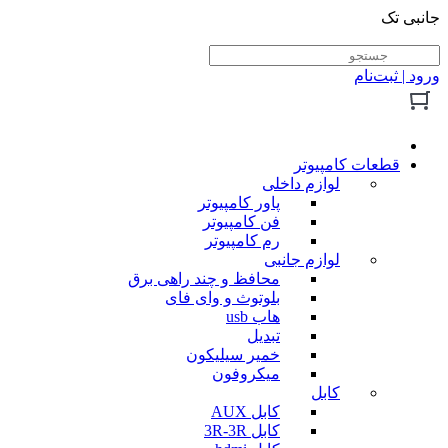
جانبی تک
ورود | ثبت‌نام
قطعات کامپیوتر
لوازم داخلی
پاور کامپیوتر
فن کامپیوتر
رم کامپیوتر
لوازم جانبی
محافظ و چند راهی برق
بلوتوث و وای فای
هاب usb
تبدیل
خمیر سیلیکون
میکروفون
کابل
کابل AUX
کابل 3R-3R