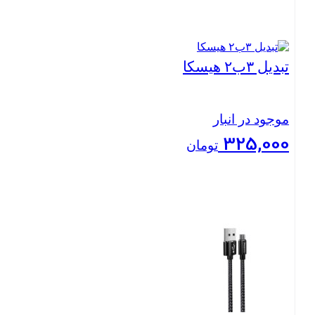
بستن
تبدیل ۳ب۲ هیسکا
موجود در انبار
325,000
تومان
بستن