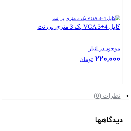
بستن
کابل VGA 3+4 پک 3 متری پی نت
موجود در انبار
220,000
تومان
بستن
نظرات (0)
دیدگاهها