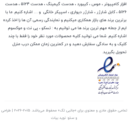
افزار کامپیوتر ،
موس
،
کیبورد
،
هدست گیمینگ
، هدست 5124 ، هدست
5126 ،
کابل شارژر
،
شارژر دیواری
،
اسپیکر خانگی
و … اشاره کنیم. ما با
برترین برند های بازار همکاری میکنیم و نمایندگی رسمی آن ها را اخذ کرده
ایم از جمله مهم ترین برند ها می توانیم به :
تسکو
،
پی نت
و
موکسوم
اشاره کنیم. شما می توانید کلیه محصولات مورد نظر خود را فقط با چند
کلیک و به سادگی سفارش دهید و در کمترین زمان ممکن درب منزل
تحویل بگیرید.
تمامی حقوق مادی و معنوی برای «جانبی تک» محفوظ می‌باشد. 2015-2026 | طراحی
و سئو: نوید بیات