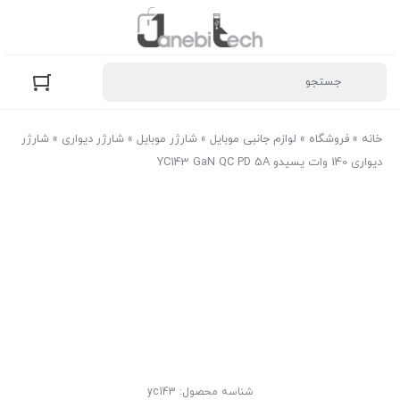
خانه
»
فروشگاه
»
لوازم جانبی موبایل
»
شارژر موبایل
»
شارژر دیواری
»
شارژر
دیواری 140 وات یسیدو YC143 GaN QC PD 5A
شناسه محصول:
yc143