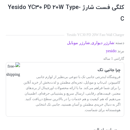
کلگی فست شارژ Yesido YC30 PD 20W Type-
C
Yesido YC30 PD 20W Fast Wall Charger
دسته:
شارژر دیواری
,
شارژر موبایل
برند:
yesido
گارانتی 1 ساله
چرا جانبی تک
فروشگاه اینترنتی جانبی تک با تنوعی بی‌نظیر از لوازم جانبی
کامپیوتر، لپ‌تاپ و موبایل، تجربه‌ای مطمئن و لذت‌بخش از خرید آنلاین
را برای شما فراهم می‌کند. ما با ارائه محصولات اورجینال از برندهای
معتبر، قیمت‌های رقابتی، ارسال سریع و پشتیبانی حرفه‌ای، اطمینان
می‌دهیم که هم کیفیت و هم خدمات را در بالاترین سطح دریافت کنید.
اگر به دنبال خریدی مطمئن و آسان هستید، جانبی تک انتخابی
هوشمندانه برای شماست.
ضمانت اصالت