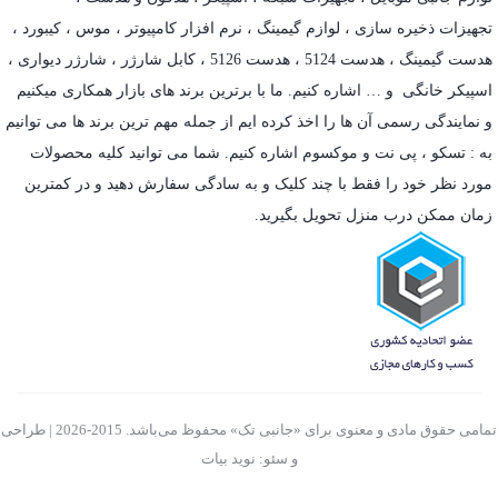
تجهیزات ذخیره سازی
،
لوازم گیمینگ
، نرم افزار کامپیوتر ،
موس
،
کیبورد
،
هدست گیمینگ
، هدست 5124 ، هدست 5126 ،
کابل شارژر
،
شارژر دیواری
،
اسپیکر خانگی
و … اشاره کنیم. ما با برترین برند های بازار همکاری میکنیم
و نمایندگی رسمی آن ها را اخذ کرده ایم از جمله مهم ترین برند ها می توانیم
به :
تسکو
،
پی نت
و
موکسوم
اشاره کنیم. شما می توانید کلیه محصولات
مورد نظر خود را فقط با چند کلیک و به سادگی سفارش دهید و در کمترین
زمان ممکن درب منزل تحویل بگیرید.
تمامی حقوق مادی و معنوی برای «جانبی تک» محفوظ می‌باشد. 2015-2026 | طراحی
و سئو: نوید بیات