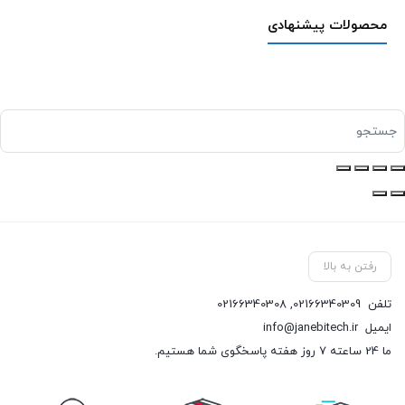
محصولات پیشنهادی
رفتن به بالا
تلفن
02166340309
,
02166340308
ایمیل
info@janebitech.ir
ما 24 ساعته 7 روز هفته پاسخگوی شما هستیم.