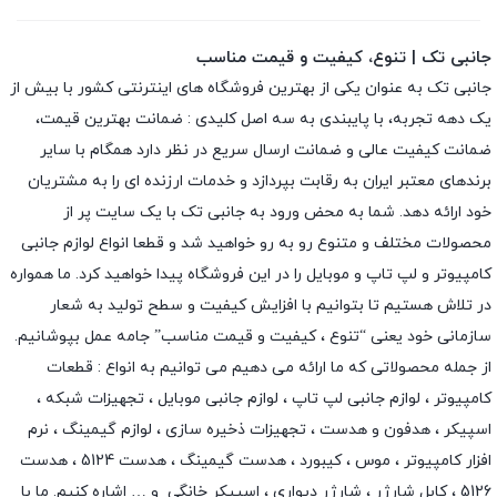
جانبی تک | تنوع، کیفیت و قیمت مناسب
جانبی تک به عنوان یکی از بهترین فروشگاه های اینترنتی کشور با بیش از
یک دهه تجربه، با پایبندی به سه اصل کلیدی : ضمانت بهترین قیمت،
ضمانت کیفیت عالی و ضمانت ارسال سریع در نظر دارد همگام با سایر
برندهای معتبر ایران به رقابت بپردازد و خدمات ارزنده ای را به مشتریان
خود ارائه دهد. شما به محض ورود به جانبی تک با یک سایت پر از
محصولات مختلف و متنوع رو به رو خواهید شد و قطعا انواع لوازم جانبی
کامپیوتر و لپ تاپ و موبایل را در این فروشگاه پیدا خواهید کرد. ما همواره
در تلاش هستیم تا بتوانیم با افزایش کیفیت و سطح تولید به شعار
سازمانی خود یعنی “تنوع ، کیفیت و قیمت مناسب” جامه عمل بپوشانیم.
از جمله محصولاتی که ما ارائه می دهیم می توانیم به انواع : قطعات
کامپیوتر ،
لوازم جانبی لپ تاپ
،
لوازم جانبی موبایل
،
تجهیزات شبکه
،
اسپیکر
،
هدفون و هدست
،
تجهیزات ذخیره سازی
،
لوازم گیمینگ
، نرم
افزار کامپیوتر ،
موس
،
کیبورد
،
هدست گیمینگ
، هدست 5124 ، هدست
5126 ،
کابل شارژر
،
شارژر دیواری
،
اسپیکر خانگی
و … اشاره کنیم. ما با