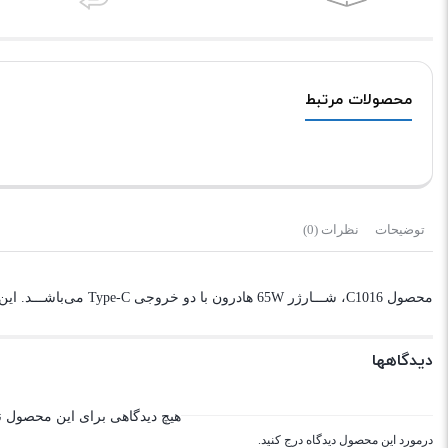
محصولات مرتبط
توضیحات
نظرات (0)
محصول C1016، شـــارژر 65W هادرون با دو خروجی Type-C می‌باشـــد. این شارژر از فناوری های GaN و Power Delivery بهره می برد و در دو رنگ سفید و مشکی عرضه می گردد.
دیدگاهها
هیچ دیدگاهی برای این محصول 
درمورد این محصول دیدگاه درج کنید.