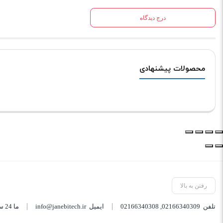
درج دیدگاه
محصولات پیشنهادی
رفتن به بالا
تلفن
02166340309
,
02166340308
ایمیل
info@janebitech.ir
ما 24 ساعته 7 روز هفته پاسخگوی شما هستیم.