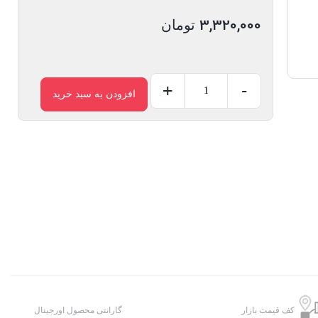
3,320,000
تومان
+
-
افزودن به سبد خرید
شارژر
دیواری
هادرون
C1016
با
دو
پورت
USB-
C
توان
65
کف قیمت بازار
گارانتی محصول اورجینال
وات