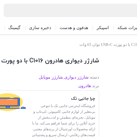
یزات شبکه
اسپیکر
هدفون و هدست
ذخیره سازی
گیمینگ
شارژر دیواری هادرون C1016 با دو پورت USB-C توان 65 وات
دسته:
شارژر دیواری
,
شارژر موبایل
برند:
هادرون
چرا جانبی تک
فروشگاه اینترنتی جانبی تک با تنوعی
بی‌نظیر از لوازم جانبی کامپیوتر، لپ‌تاپ و
موبایل، تجربه‌ای مطمئن و لذت‌بخش از
خرید آنلاین را برای شما فراهم می‌کند. ما با
ارائه محصولات اورجینال از برندهای معتبر،
قیمت‌های رقابتی، ارسال سریع و پشتیبانی