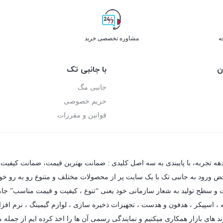
ه
مشاوره تخصصی خرید
ن
با جانبی تک
جانبی مگ
حریم خصوصی
قوانین و مقررات
دهه تجربه، با پایبندی به سه اصل کلیدی : ضمانت بهترین قیمت، ضمانت کیفیت 
حض ورود به جانبی تک با یک سایت پر از محصولات مختلف و متنوع رو به رو خواهی
فیت و سطح تولید به شعار سازمانی خود یعنی “تنوع ، کیفیت و قیمت مناسب” جام
،
اسپیکر
،
هدفون و هدست
،
تجهیزات ذخیره سازی
،
لوازم گیمینگ
، نرم افزا
د های بازار همکاری میکنیم و نمایندگی رسمی آن ها را اخذ کرده ایم از جمله مه