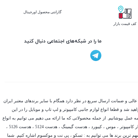
گارانتی محصول اورجینال
کف قیمت بازار
ما را در شبکه‌های اجتماعی دنبال کنید
عالی و ضمانت ارسال سریع در نظر دارد همگام با سایر برندهای معتبر ایران
د شد و قطعا انواع لوازم جانبی کامپیوتر و لپ تاپ و موبایل را در این
ه عمل بپوشانیم. از جمله محصولاتی که ما ارائه می دهیم می توانیم به انواع
ر کامپیوتر ،
موس
،
کیبورد
،
هدست گیمینگ
، هدست 5124 ، هدست 5126 ،
م ترین برند ها می توانیم به :
تسکو
،
پی نت
و
موکسوم
اشاره کنیم. شما