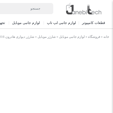
قطعات کامپیوتر
لوازم جانبی لپ تاپ
لوازم جانبی موبایل
تجه
خانه
»
فروشگاه
»
لوازم جانبی موبایل
»
شارژر موبایل
»
شارژر دیواری هادرون C1016 با دو پورت USB-C توان 65 وات