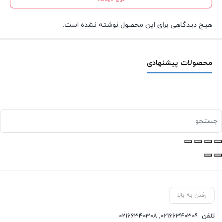
هیچ دیدگاهی برای این محصول نوشته نشده است.
محصولات پیشنهادی
رفتن به بالا
تلفن
02166340309
,
02166340308