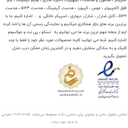
اسپیکر
،
هدفون و هدست
،
تجهیزات ذخیره سازی
،
لوازم گیمینگ
، نرم
افزار کامپیوتر ،
موس
،
کیبورد
،
هدست گیمینگ
، هدست 5124 ، هدست
5126 ،
کابل شارژر
،
شارژر دیواری
،
اسپیکر خانگی
و … اشاره کنیم. ما با
برترین برند های بازار همکاری میکنیم و نمایندگی رسمی آن ها را اخذ کرده
ایم از جمله مهم ترین برند ها می توانیم به :
تسکو
،
پی نت
و
موکسوم
اشاره کنیم. شما می توانید کلیه محصولات مورد نظر خود را فقط با چند
کلیک و به سادگی سفارش دهید و در کمترین زمان ممکن درب منزل
تحویل بگیرید.
تمامی حقوق مادی و معنوی برای «جانبی تک» محفوظ می‌باشد. 2015-2026 | طراحی
و سئو: نوید بیات