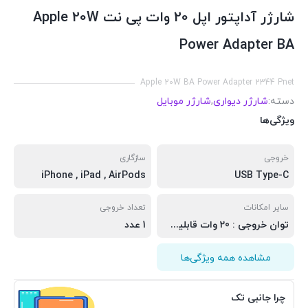
شارژر آداپتور اپل 20 وات پی نت Apple 20W
Power Adapter BA
Apple 20W BA Power Adapter 2344 Pnet
دسته:
شارژر دیواری
,
شارژر موبایل
ویژگی‌ها
خروجی
سازگاری
iPhone , iPad , AirPods
USB Type-C
سایر امکانات
تعداد خروجی
توان خروجی : 20 وات قابلیت شارژ سریع از iPhone 8 یا بالاتر
1 عدد
مشاهده همه ویژگی‌ها
چرا جانبی تک