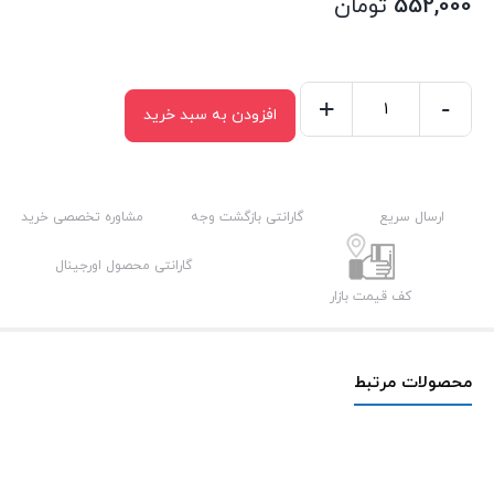
552,000
تومان
+
-
افزودن به سبد خرید
شارژر
آداپتور
اپل
20
ارسال سریع
گارانتی بازگشت وجه
مشاوره تخصصی خرید
وات
گارانتی محصول اورجینال
پی
کف قیمت بازار
نت
Apple
20W
محصولات مرتبط
Power
Adapter
BA
عدد