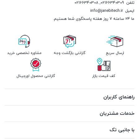
تلفن
02166340309
,
02166340308
ایمیل
info@janebitech.ir
ما 24 ساعته 7 روز هفته پاسخگوی شما هستیم.
ارسال سریع
گارانتی بازگشت وجه
مشاوره تخصصی خرید
کف قیمت بازار
گارانتی محصول اورجینال
راهنمای کاربران
خدمات مشتریان
با جانبی تک