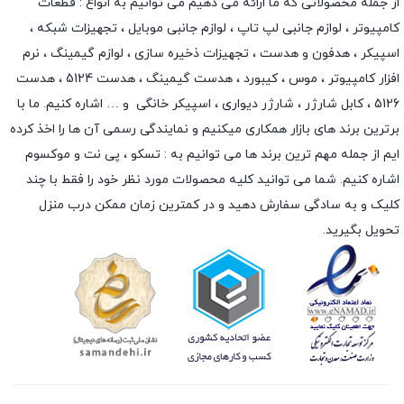
از جمله محصولاتی که ما ارائه می دهیم می توانیم به انواع : قطعات
کامپیوتر ،
لوازم جانبی لپ تاپ
،
لوازم جانبی موبایل
،
تجهیزات شبکه
،
اسپیکر
،
هدفون و هدست
،
تجهیزات ذخیره سازی
،
لوازم گیمینگ
، نرم
افزار کامپیوتر ،
موس
،
کیبورد
،
هدست گیمینگ
، هدست 5124 ، هدست
5126 ،
کابل شارژر
،
شارژر دیواری
،
اسپیکر خانگی
و … اشاره کنیم. ما با
برترین برند های بازار همکاری میکنیم و نمایندگی رسمی آن ها را اخذ کرده
ایم از جمله مهم ترین برند ها می توانیم به :
تسکو
،
پی نت
و
موکسوم
اشاره کنیم. شما می توانید کلیه محصولات مورد نظر خود را فقط با چند
کلیک و به سادگی سفارش دهید و در کمترین زمان ممکن درب منزل
تحویل بگیرید.