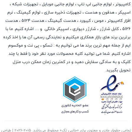
کامپیوتر ،
لوازم جانبی لپ تاپ
،
لوازم جانبی موبایل
،
تجهیزات شبکه
،
اسپیکر
،
هدفون و هدست
،
تجهیزات ذخیره سازی
،
لوازم گیمینگ
، نرم
افزار کامپیوتر ،
موس
،
کیبورد
،
هدست گیمینگ
، هدست 5124 ، هدست
5126 ،
کابل شارژر
،
شارژر دیواری
،
اسپیکر خانگی
و … اشاره کنیم. ما با
برترین برند های بازار همکاری میکنیم و نمایندگی رسمی آن ها را اخذ کرده
ایم از جمله مهم ترین برند ها می توانیم به :
تسکو
،
پی نت
و
موکسوم
اشاره کنیم. شما می توانید کلیه محصولات مورد نظر خود را فقط با چند
کلیک و به سادگی سفارش دهید و در کمترین زمان ممکن درب منزل
تحویل بگیرید.
تمامی حقوق مادی و معنوی برای «جانبی تک» محفوظ می‌باشد. 2015-2026 | طراحی