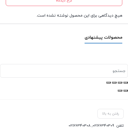
درج دیدگاه
هیچ دیدگاهی برای این محصول نوشته نشده است.
محصولات پیشنهادی
رفتن به بالا
تلفن
02166340309
,
02166340308