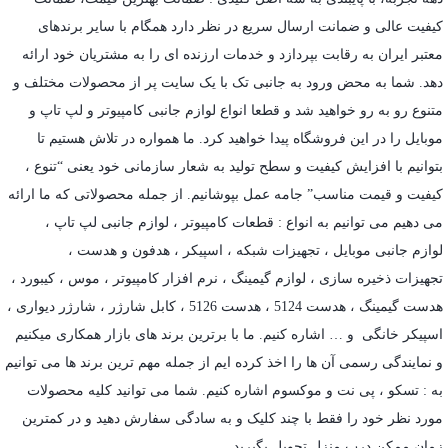
کیفیت عالی و ضمانت ارسال سریع در نظر دارد همگام با سایر برندهای
معتبر ایران به رقابت بپردازد و خدمات ارزنده ای را به مشتریان خود ارائه
دهد. شما به محض ورود به جانبی تک با یک سایت پر از محصولات مختلف و
متنوع رو به رو خواهید شد و قطعا انواع لوازم جانبی کامپیوتر و لپ تاپ و
موبایل را در این فروشگاه پیدا خواهید کرد. ما همواره در تلاش هستیم تا
بتوانیم با افزایش کیفیت و سطح تولید به شعار سازمانی خود یعنی “تنوع ،
کیفیت و قیمت مناسب” جامه عمل بپوشانیم. از جمله محصولاتی که ما ارائه
می دهیم می توانیم به انواع : قطعات کامپیوتر ،
لوازم جانبی لپ تاپ
،
لوازم جانبی موبایل
،
تجهیزات شبکه
،
اسپیکر
،
هدفون و هدست
،
تجهیزات ذخیره سازی
،
لوازم گیمینگ
، نرم افزار کامپیوتر ،
موس
،
کیبورد
،
هدست گیمینگ
، هدست 5124 ، هدست 5126 ،
کابل شارژر
،
شارژر دیواری
،
اسپیکر خانگی
و … اشاره کنیم. ما با برترین برند های بازار همکاری میکنیم
و نمایندگی رسمی آن ها را اخذ کرده ایم از جمله مهم ترین برند ها می توانیم
به :
تسکو
،
پی نت
و
موکسوم
اشاره کنیم. شما می توانید کلیه محصولات
مورد نظر خود را فقط با چند کلیک و به سادگی سفارش دهید و در کمترین
زمان ممکن درب منزل تحویل بگیرید.