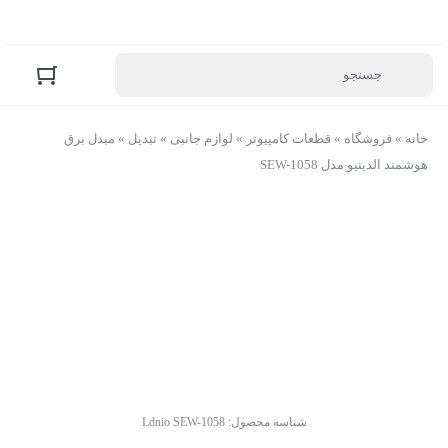
خانه
»
فروشگاه
»
قطعات کامپیوتر
»
لوازم جانبی
»
تبدیل
»
مبدل برق
هوشمند الدینیو مدل SEW-1058
شناسه محصول:
Ldnio SEW-1058