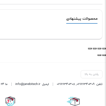
محصولات پیشنهادی
رفتن به بالا
تلفن
02166340309
,
02166340308
ایمیل
info@janebitech.ir
ما 24 ساعته 7 روز هفته پاسخگوی شما هستیم.