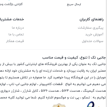
ارسال سریع
گارانتی بازگشت وج
راهنمای کاربران
خدمات مشتریا
پیگیری سفارشات
درباره ما
آموزش خرید
تماس با ما
سوالات متداول
قیمت همکار
جانبی تک | تنوع، کیفیت و قیمت مناسب
جانبی تک به عنوان یکی از بهترین فروشگاه های اینترنتی کشور با بیش از 
معتبر ایران به رقابت بپردازد و خدمات ارزنده ای را به مشتریان خود ارائه
موبایل را در این فروشگاه پیدا خواهید کرد. ما همواره در تلاش هستیم تا 
می دهیم می توانیم به انواع : قطعات کامپیوتر ،
لوازم جانبی لپ تاپ
،
لواز
هدست گیمینگ
، هدست 5124 ، هدست 5126 ،
کابل شارژر
،
شارژر دیواری
،
توانیم به :
تسکو
،
پی نت
و
موکسوم
اشاره کنیم. شما می توانید کلیه محصو