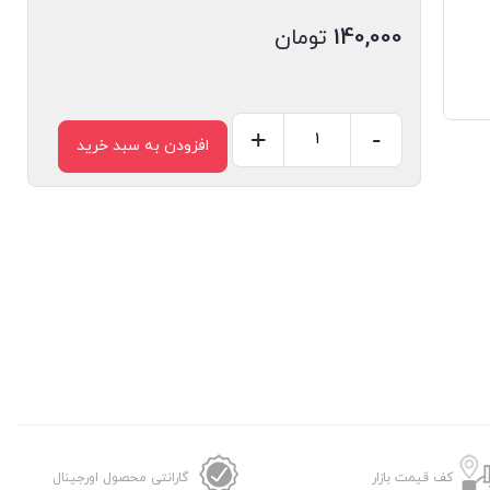
140,000
تومان
+
-
افزودن به سبد خرید
مبدل
برق
الدینیو
مدل
Z3
عدد
کف قیمت بازار
گارانتی محصول اورجینال