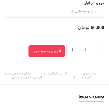
موجود در انبار
ارسال توسط جانبی تک
60,000
تومان
+
-
افزودن به سبد خرید
مبدل
DVI
به
HDMI
ارسال سریع
گارانتی بازگشت وجه
مشاوره تخصصی خرید
کف قیمت بازار
گارانتی محصول اورجینال
مدل
P-
net
محصولات مرتبط
عدد