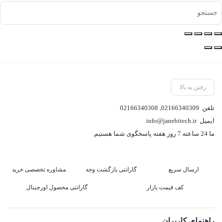
رفتن به بالا
تلفن
02166340309
,
02166340308
ایمیل
info@janebitech.ir
ما 24 ساعته 7 روز هفته پاسخگوی شما هستیم.
ارسال سریع
گارانتی بازگشت وجه
مشاوره تخصصی خرید
کف قیمت بازار
گارانتی محصول اورجینال
راهنمای کاربران