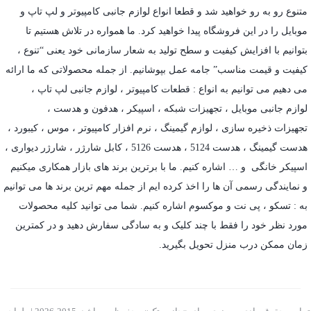
متنوع رو به رو خواهید شد و قطعا انواع لوازم جانبی کامپیوتر و لپ تاپ و
موبایل را در این فروشگاه پیدا خواهید کرد. ما همواره در تلاش هستیم تا
بتوانیم با افزایش کیفیت و سطح تولید به شعار سازمانی خود یعنی “تنوع ،
کیفیت و قیمت مناسب” جامه عمل بپوشانیم. از جمله محصولاتی که ما ارائه
می دهیم می توانیم به انواع : قطعات کامپیوتر ،
لوازم جانبی لپ تاپ
،
لوازم جانبی موبایل
،
تجهیزات شبکه
،
اسپیکر
،
هدفون و هدست
،
تجهیزات ذخیره سازی
،
لوازم گیمینگ
، نرم افزار کامپیوتر ،
موس
،
کیبورد
،
هدست گیمینگ
، هدست 5124 ، هدست 5126 ،
کابل شارژر
،
شارژر دیواری
،
اسپیکر خانگی
و … اشاره کنیم. ما با برترین برند های بازار همکاری میکنیم
و نمایندگی رسمی آن ها را اخذ کرده ایم از جمله مهم ترین برند ها می توانیم
به :
تسکو
،
پی نت
و
موکسوم
اشاره کنیم. شما می توانید کلیه محصولات
مورد نظر خود را فقط با چند کلیک و به سادگی سفارش دهید و در کمترین
زمان ممکن درب منزل تحویل بگیرید.