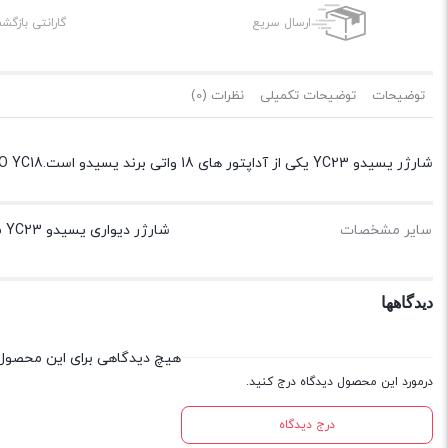
ارسال سریع
گارانتی بازگ
توضیحات
توضیحات تکمیلی
نظرات (0)
شارژر یسیدو YC23 یکی از آداپتور های 18 واتی برند یسیدو است.YESIDO YC18 دارای یک پورت خروجی تایپسی است.یسیدو YC23 دارای شدت جریان خروجی تایپسی 3آمپر و شارژ سریع PD باتوان 18وات است.
سایر مشخصات
شارژر دیواری یسیدو YC23 می‌تواند گوشی شما را با ولتاژ ۵ ولت و شدت جریان ۳A شارژ نماید که سرعت شارژ بسیار سریع بر روی شارژ گوشی هوشمند محسوب می شود
دیدگاهها
هیچ دیدگاهی برای این محصول
درمورد این محصول دیدگاه درج کنید.
درج دیدگاه