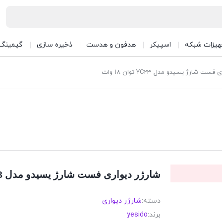
هیزات شبکه
اسپیکر
هدفون و هدست
ذخیره سازی
گیمینگ
ت شارژ یسیدو مدل YC23 توان ۱۸ وات
شارژر دیواری فست شارژ یسیدو مدل YC23 توان ۱۸ وات
دسته:
شارژر دیواری
برند:
yesido