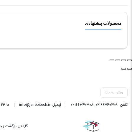
محصولات پیشنهادی
رفتن به بالا
تلفن
02166340309
,
02166340308
ایمیل
info@janebitech.ir
ما 24 ساعته 7 روز هفته پاسخگوی شما هستیم.
گارانتی بازگشت وج