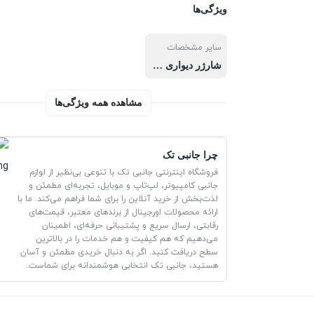
ویژگی‌ها
سایر مشخصات
شارژر دیواری یسیدو YC23 می‌تواند گوشی شما را با ولتاژ ۵ ولت و شدت جریان ۳A شارژ نماید که سرعت شارژ بسیار سریع بر روی شارژ گوشی هوشمند محسوب می شود
مشاهده همه ویژگی‌ها
چرا جانبی تک
فروشگاه اینترنتی جانبی تک با تنوعی بی‌نظیر از لوازم
جانبی کامپیوتر، لپ‌تاپ و موبایل، تجربه‌ای مطمئن و
لذت‌بخش از خرید آنلاین را برای شما فراهم می‌کند. ما با
ارائه محصولات اورجینال از برندهای معتبر، قیمت‌های
رقابتی، ارسال سریع و پشتیبانی حرفه‌ای، اطمینان
می‌دهیم که هم کیفیت و هم خدمات را در بالاترین
سطح دریافت کنید. اگر به دنبال خریدی مطمئن و آسان
هستید، جانبی تک انتخابی هوشمندانه برای شماست.