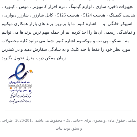
تجهیزات ذخیره سازی
،
لوازم گیمینگ
، نرم افزار کامپیوتر ،
موس
،
کیبورد
،
هدست گیمینگ
، هدست 5124 ، هدست 5126 ،
کابل شارژر
،
شارژر دیواری
،
اسپیکر خانگی
و … اشاره کنیم. ما با برترین برند های بازار همکاری میکنیم
و نمایندگی رسمی آن ها را اخذ کرده ایم از جمله مهم ترین برند ها می توانیم
به :
تسکو
،
پی نت
و
موکسوم
اشاره کنیم. شما می توانید کلیه محصولات
مورد نظر خود را فقط با چند کلیک و به سادگی سفارش دهید و در کمترین
زمان ممکن درب منزل تحویل بگیرید.
تمامی حقوق مادی و معنوی برای «جانبی تک» محفوظ می‌باشد. 2015-2026 | طراحی
و سئو: نوید بیات