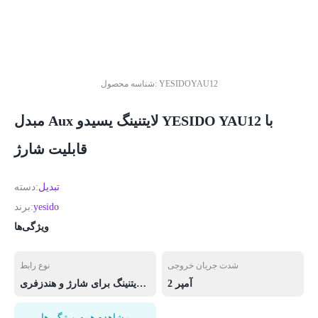
YESIDOYAU12
شناسه محصول:
مبدل Aux لایتنینگ یسیدو YESIDO YAU12 با
قابلیت شارژ
تبدیل
دسته:
yesido
برند:
ویژگی‌ها
شدت جریان خروجی
نوع رابط
2 آمپر
لایتنینگ به لایتنینگ برای شارژ و هندزفری
مشاهده همه ویژگی‌ها