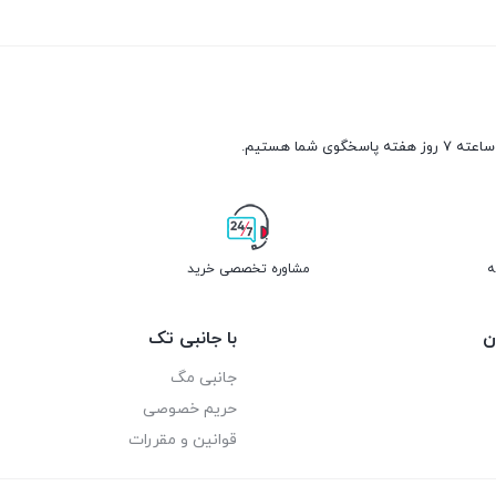
ن
با جانبی تک
جانبی مگ
حریم خصوصی
قوانین و مقررات
یک دهه تجربه، با پایبندی به سه اصل کلیدی : ضمانت بهترین قیمت، ضمانت 
 دهد. شما به محض ورود به جانبی تک با یک سایت پر از محصولات مختلف و متن
بتوانیم با افزایش کیفیت و سطح تولید به شعار سازمانی خود یعنی “تنوع ، ک
م جانبی موبایل
،
تجهیزات شبکه
،
اسپیکر
،
هدفون و هدست
،
تجهیزات ذخیر
اسپیکر خانگی
و … اشاره کنیم. ما با برترین برند های بازار همکاری میکنیم
لات مورد نظر خود را فقط با چند کلیک و به سادگی سفارش دهید و در کمتر