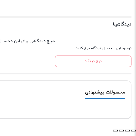
محصولات پیشنهادی
رفتن به بالا
تلفن
02166340309
,
02166340308
ایمیل
info@janebitech.ir
ما 24 ساعته 7 روز هفته پاسخگوی شما هستیم.
ارسال سریع
گارانتی بازگشت وج