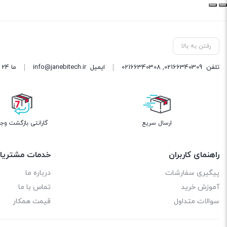
راهنمای کاربران
خدمات مشتریا
پیگیری سفارشات
درباره ما
آموزش خرید
تماس با ما
سوالات متداول
قیمت همکار
جانبی تک | تنوع، کیفیت و قیمت مناسب
جانبی تک به عنوان یکی از بهترین فروشگاه های اینترنتی کشور با بیش از 
معتبر ایران به رقابت بپردازد و خدمات ارزنده ای را به مشتریان خود ارائه
موبایل را در این فروشگاه پیدا خواهید کرد. ما همواره در تلاش هستیم تا 
می دهیم می توانیم به انواع : قطعات کامپیوتر ،
لوازم جانبی لپ تاپ
،
لواز
هدست گیمینگ
، هدست 5124 ، هدست 5126 ،
کابل شارژر
،
شارژر دیواری
،
توانیم به :
تسکو
،
پی نت
و
موکسوم
اشاره کنیم. شما می توانید کلیه محصو