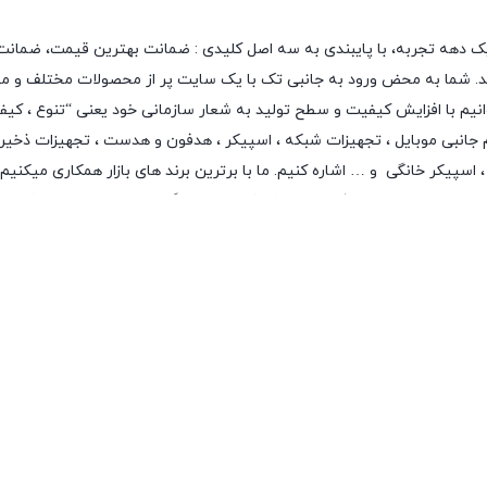
ادی و معنوی برای «جانبی تک» محفوظ می‌باشد. 2015-2026 | طراحی و سئو: نوید بیات