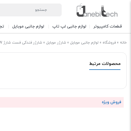
قطعات کامپیوتر
لوازم جانبی لپ تاپ
لوازم جانبی موبایل
تج
خانه
»
فروشگاه
»
لوازم جانبی موبایل
»
شارژر موبایل
»
شارژر فندکی فست شارژ Yesido Y68 QC PD 3A 30W
محصولات مرتبط
فروش ویژه