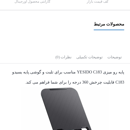
کف قیمت بازار
گارانتی محصول اورجینال
عدد
محصولات مرتبط
توضیحات
توضیحات تکمیلی
نظرات (0)
پایه رو میزی YESIDO C183 مناسب برای تلبت و گوشی.پایه یسیدو
C183 قابلیت چرخش 360 درجه را برای شما فراهم می کند.