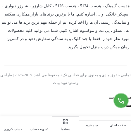
هدست گیمینگ
، هدست 5124 ، هدست 5126 ،
کابل شارژر
،
شارژر دیواری
،
اسپیکر خانگی
و … اشاره کنیم. ما با برترین برند های بازار همکاری میکنیم
و نمایندگی رسمی آن ها را اخذ کرده ایم از جمله مهم ترین برند ها می توانیم
به :
تسکو
،
پی نت
و
موکسوم
اشاره کنیم. شما می توانید کلیه محصولات
مورد نظر خود را فقط با چند کلیک و به سادگی سفارش دهید و در کمترین
زمان ممکن درب منزل تحویل بگیرید.
تمامی حقوق مادی و معنوی برای «جانبی تک» محفوظ می‌باشد. 2015-2026 | طراحی
و سئو: نوید بیات
صفحه اصلی
سبد خرید
تسویه حساب
حساب کاربری
دسته‌ها