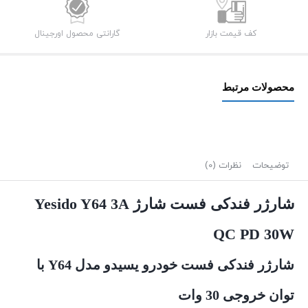
کف قیمت بازار
گارانتی محصول اورجینال
محصولات مرتبط
توضیحات
نظرات (0)
شارژر فندکی فست شارژ Yesido Y64 3A
QC PD 30W
شارژر فندکی فست خودرو یسیدو مدل Y64 با
توان خروجی 30 وات