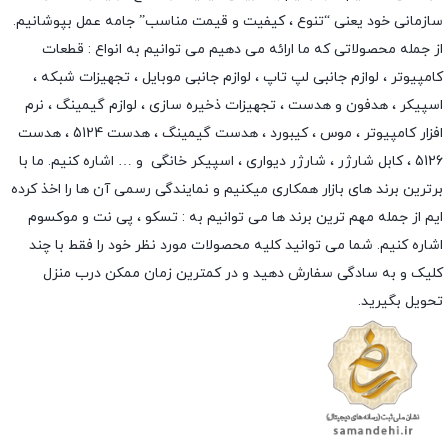
سازمانی خود یعنی “تنوع ، کیفیت و قیمت مناسب” جامه عمل بپوشانیم.
از جمله محصولاتی که ما ارائه می دهیم می توانیم به انواع : قطعات
کامپیوتر ،
لوازم جانبی لپ تاپ
،
لوازم جانبی موبایل
،
تجهیزات شبکه
،
اسپیکر
،
هدفون و هدست
،
تجهیزات ذخیره سازی
،
لوازم گیمینگ
، نرم
افزار کامپیوتر ،
موس
،
کیبورد
،
هدست گیمینگ
، هدست 5124 ، هدست
5126 ،
کابل شارژر
،
شارژر دیواری
،
اسپیکر خانگی
و … اشاره کنیم. ما با
برترین برند های بازار همکاری میکنیم و نمایندگی رسمی آن ها را اخذ کرده
ایم از جمله مهم ترین برند ها می توانیم به :
تسکو
،
پی نت
و
موکسوم
اشاره کنیم. شما می توانید کلیه محصولات مورد نظر خود را فقط با چند
کلیک و به سادگی سفارش دهید و در کمترین زمان ممکن درب منزل
تحویل بگیرید.