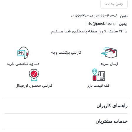
رفتن به بالا
تلفن
02166340309
,
02166340308
ایمیل
info@janebitech.ir
ما 24 ساعته 7 روز هفته پاسخگوی شما هستیم.
گارانتی بازگشت وجه
ارسال سریع
مشاوره تخصصی خرید
کف قیمت بازار
گارانتی محصول اورجینال
راهنمای کاربران
خدمات مشتریان