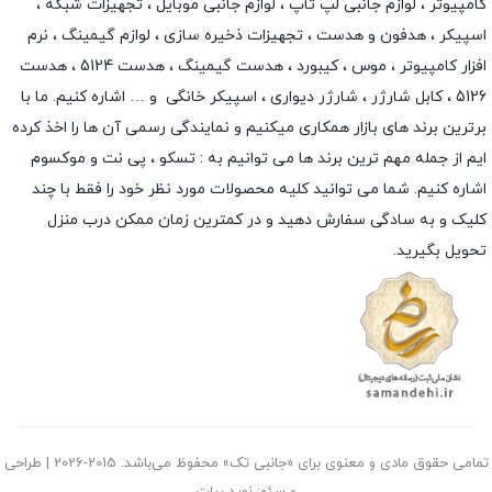
کامپیوتر ،
لوازم جانبی لپ تاپ
،
لوازم جانبی موبایل
،
تجهیزات شبکه
،
اسپیکر
،
هدفون و هدست
،
تجهیزات ذخیره سازی
،
لوازم گیمینگ
، نرم
افزار کامپیوتر ،
موس
،
کیبورد
،
هدست گیمینگ
، هدست 5124 ، هدست
5126 ،
کابل شارژر
،
شارژر دیواری
،
اسپیکر خانگی
و … اشاره کنیم. ما با
برترین برند های بازار همکاری میکنیم و نمایندگی رسمی آن ها را اخذ کرده
ایم از جمله مهم ترین برند ها می توانیم به :
تسکو
،
پی نت
و
موکسوم
اشاره کنیم. شما می توانید کلیه محصولات مورد نظر خود را فقط با چند
کلیک و به سادگی سفارش دهید و در کمترین زمان ممکن درب منزل
تحویل بگیرید.
تمامی حقوق مادی و معنوی برای «جانبی تک» محفوظ می‌باشد. 2015-2026 | طراحی