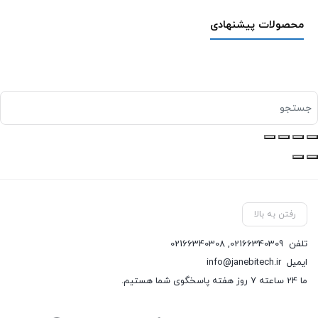
محصولات پیشنهادی
رفتن به بالا
تلفن
02166340309
,
02166340308
ایمیل
info@janebitech.ir
ما 24 ساعته 7 روز هفته پاسخگوی شما هستیم.