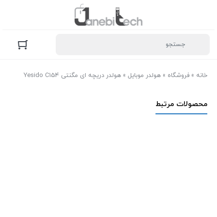
خانه
»
فروشگاه
»
هولدر موبایل
»
هولدر دریچه ای مگنتی Yesido C154
محصولات مرتبط