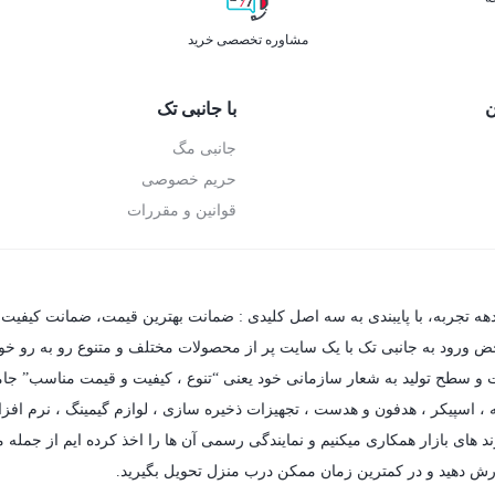
مشاوره تخصصی خرید
ن
با جانبی تک
جانبی مگ
حریم خصوصی
قوانین و مقررات
دهه تجربه، با پایبندی به سه اصل کلیدی : ضمانت بهترین قیمت، ضمانت کیفیت 
حض ورود به جانبی تک با یک سایت پر از محصولات مختلف و متنوع رو به رو خواهی
فیت و سطح تولید به شعار سازمانی خود یعنی “تنوع ، کیفیت و قیمت مناسب” جام
،
اسپیکر
،
هدفون و هدست
،
تجهیزات ذخیره سازی
،
لوازم گیمینگ
، نرم افزا
د های بازار همکاری میکنیم و نمایندگی رسمی آن ها را اخذ کرده ایم از جمله مه
رش دهید و در کمترین زمان ممکن درب منزل تحویل بگیرید.