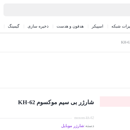
یزات شبکه
اسپیکر
هدفون و هدست
ذخیره سازی
گیمینگ
شارژر بی سیم موکسوم KH-62
moxom-kh-62
دسته:
شارژر موبایل