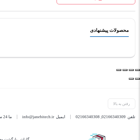
محصولات پیشنهادی
رفتن به بالا
تلفن
02166340309
,
02166340308
ایمیل
info@janebitech.ir
ما 24 ساعته 7 روز هفته پاسخگوی شما هستیم.
گارانتی بازگشت وج