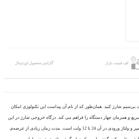
کف قیمت بازار
گارانتی محصول اورجینال
KH با این مدل شارژر بی‌سیم MOXOM KH-62 می‌توانید باتری انواع گوشی‌های موبایل مجهز به تکنولوژی Qi را به‌صورت بی‌سیم شارژ کنید. همان‌طور که از نام آن پیداست این تکنولوژی امکان
‌صورت بی‌سیم فراهم می‌کند.دارای 3 پورت USBو یک پورت Type C می باشد که امکان شارژ سریع و همزمان چهار دستگاه را فراهم می کند. درگاه خروجی شارژ در این
محصول، بی‌سیم (Wireless) و باسیم USB است. دارای قابلیت شارژ سریع 10 ولت و حدکثر توان دستگاه 40 ولت می باشد .مجموع جریان خروجی آن 2.4 آمپر و ولتاژ ورودی در آن 24 تا 12 ولت است. مدت زمان زیادی از عرضه‌ی