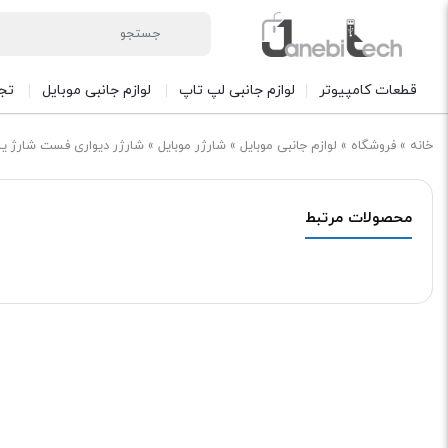
قطعات کامپیوتر
لوازم جانبی لپ تاپ
لوازم جانبی موبایل
تج
خانه
»
فروشگاه
»
لوازم جانبی موبایل
»
شارژر موبایل
»
شارژر دیواری فست شارژ یسیدو YC22
محصولات مرتبط