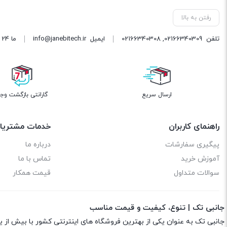
رفتن به بالا
تلفن
02166340309
,
02166340308
ایمیل
info@janebitech.ir
ما 24 ساعته 7 روز هفته پاسخگوی شما هستیم.
ارسال سریع
گارانتی بازگشت وج
راهنمای کاربران
خدمات مشتریا
پیگیری سفارشات
درباره ما
آموزش خرید
تماس با ما
سوالات متداول
قیمت همکار
جانبی تک | تنوع، کیفیت و قیمت مناسب
جانبی تک به عنوان یکی از بهترین فروشگاه های اینترنتی کشور با بیش از 