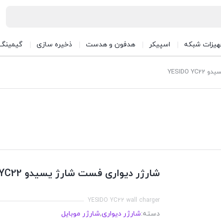
هیزات شبکه
اسپیکر
هدفون و هدست
ذخیره سازی
گیمینگ
YESIDO 
شارژر دیواری فست شارژ یسیدو YESIDO YC22
YESIDO YC22 wall charger
دسته:
شارژر دیواری
,
شارژر موبایل