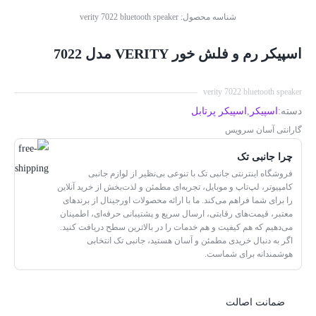
شناسه محصول:
verity 7022 bluetooth speaker
اسپیکر رم و فلش خور VERITY مدل 7022
verity 7022 bluetooth speaker
دسته:
اسپیکر
,
اسپیکر پرتابل
گارانتی آسان سرویس
چرا جانبی تک
فروشگاه اینترنتی جانبی تک با تنوعی بی‌نظیر از لوازم جانبی
کامپیوتر، لپ‌تاپ و موبایل، تجربه‌ای مطمئن و لذت‌بخش از خرید آنلاین
را برای شما فراهم می‌کند. ما با ارائه محصولات اورجینال از برندهای
معتبر، قیمت‌های رقابتی، ارسال سریع و پشتیبانی حرفه‌ای، اطمینان
می‌دهیم که هم کیفیت و هم خدمات را در بالاترین سطح دریافت کنید.
اگر به دنبال خریدی مطمئن و آسان هستید، جانبی تک انتخابی
هوشمندانه برای شماست.
ضمانت اصالت