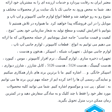
معتبر ایران به رقابت بپردازد و خدمات ارزنده ای را به مشتریان خود ارائه
دهد. شما به محض ورود به جانبی تک با یک سایت پر از محصولات مختلف و
متنوع رو به رو خواهید شد و قطعا انواع لوازم جانبی کامپیوتر و لپ تاپ و
موبایل را در این فروشگاه پیدا خواهید کرد. ما همواره در تلاش هستیم تا
بتوانیم با افزایش کیفیت و سطح تولید به شعار سازمانی خود یعنی “تنوع ،
کیفیت و قیمت مناسب” جامه عمل بپوشانیم. از جمله محصولاتی که ما ارائه
می دهیم می توانیم به انواع : قطعات کامپیوتر ،
لوازم جانبی لپ تاپ
،
لوازم جانبی موبایل
،
تجهیزات شبکه
،
اسپیکر
،
هدفون و هدست
،
تجهیزات ذخیره سازی
،
لوازم گیمینگ
، نرم افزار کامپیوتر ،
موس
،
کیبورد
،
هدست گیمینگ
، هدست 5124 ، هدست 5126 ،
کابل شارژر
،
شارژر دیواری
،
اسپیکر خانگی
و … اشاره کنیم. ما با برترین برند های بازار همکاری میکنیم
و نمایندگی رسمی آن ها را اخذ کرده ایم از جمله مهم ترین برند ها می توانیم
به :
تسکو
،
پی نت
و
موکسوم
اشاره کنیم. شما می توانید کلیه محصولات
مورد نظر خود را فقط با چند کلیک و به سادگی سفارش دهید و در کمترین
زمان ممکن درب منزل تحویل بگیرید.