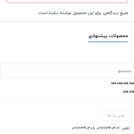
هیچ دیدگاهی برای این محصول نوشته نشده است.
محصولات پیشنهادی
رفتن به بالا
تلفن
02166340309
,
02166340308