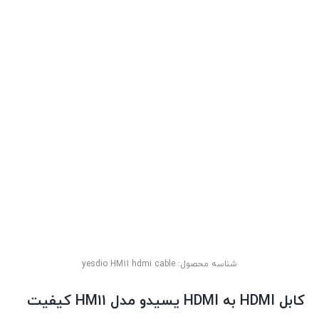
شناسه محصول:
yesdio HM11 hdmi cable
کابل HDMI به HDMI یسیدو مدل HM11 کیفیت