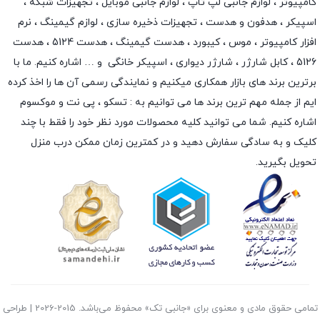
کامپیوتر ،
لوازم جانبی لپ تاپ
،
لوازم جانبی موبایل
،
تجهیزات شبکه
،
اسپیکر
،
هدفون و هدست
،
تجهیزات ذخیره سازی
،
لوازم گیمینگ
، نرم
افزار کامپیوتر ،
موس
،
کیبورد
،
هدست گیمینگ
، هدست 5124 ، هدست
5126 ،
کابل شارژر
،
شارژر دیواری
،
اسپیکر خانگی
و … اشاره کنیم. ما با
برترین برند های بازار همکاری میکنیم و نمایندگی رسمی آن ها را اخذ کرده
ایم از جمله مهم ترین برند ها می توانیم به :
تسکو
،
پی نت
و
موکسوم
اشاره کنیم. شما می توانید کلیه محصولات مورد نظر خود را فقط با چند
کلیک و به سادگی سفارش دهید و در کمترین زمان ممکن درب منزل
تحویل بگیرید.
تمامی حقوق مادی و معنوی برای «جانبی تک» محفوظ می‌باشد. 2015-2026 | طراحی