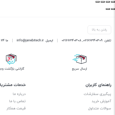
رفتن به بالا
تلفن
02166340309
,
02166340308
ایمیل
info@janebitech.ir
ما 24 ساعته 7 روز هفته پاسخگوی شما هستیم.
ارسال سریع
گارانتی بازگشت وج
راهنمای کاربران
خدمات مشتریا
پیگیری سفارشات
درباره ما
آموزش خرید
تماس با ما
سوالات متداول
قیمت همکار