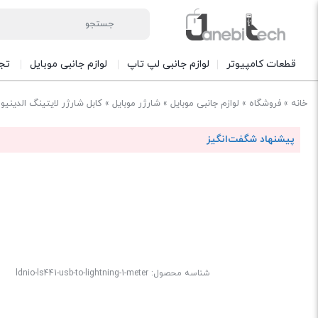
قطعات کامپیوتر
لوازم جانبی لپ تاپ
لوازم جانبی موبایل
تج
خانه
»
فروشگاه
»
لوازم جانبی موبایل
»
شارژر موبایل
»
کابل شارژر لایتینگ الدینیو مدل
پیشنهاد شگفت‌انگیز
شناسه محصول:
ldnio-ls441-usb-to-lightning-1-meter