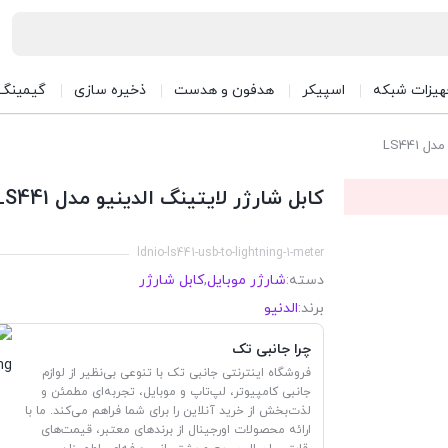
هیزات شبکه
اسپیکر
هدفون و هدست
ذخیره سازی
گیمینگ
 LS441
کابل شارژر لایتینگ الدینیو مدل LS441
ldnio-ls441-usb-to-lightning-1-meter
دسته:
شارژر موبایل
,
کابل شارژر
برند:
الدنیو
چرا جانبی تک
فروشگاه اینترنتی جانبی تک با تنوعی بی‌نظیر از لوازم
جانبی کامپیوتر، لپ‌تاپ و موبایل، تجربه‌ای مطمئن و
لذت‌بخش از خرید آنلاین را برای شما فراهم می‌کند. ما با
ارائه محصولات اورجینال از برندهای معتبر، قیمت‌های