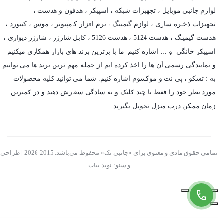
لوازم جانبی موبایل
،
تجهیزات شبکه
،
اسپیکر
،
هدفون و هدست
،
تجهیزات ذخیره سازی
،
لوازم گیمینگ
، نرم افزار کامپیوتر ،
موس
،
کیبورد
،
هدست گیمینگ
، هدست 5124 ، هدست 5126 ،
کابل شارژر
،
شارژر دیواری
،
اسپیکر خانگی
و … اشاره کنیم. ما با برترین برند های بازار همکاری میکنیم
و نمایندگی رسمی آن ها را اخذ کرده ایم از جمله مهم ترین برند ها می توانیم
به :
تسکو
،
پی نت
و
موکسوم
اشاره کنیم. شما می توانید کلیه محصولات
مورد نظر خود را فقط با چند کلیک و به سادگی سفارش دهید و در کمترین
زمان ممکن درب منزل تحویل بگیرید.
تمامی حقوق مادی و معنوی برای «جانبی تک» محفوظ می‌باشد. 2015-2026 | طراحی
و سئو: نوید بیات