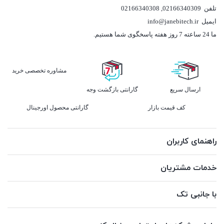
تلفن
02166340309
,
02166340308
ایمیل
info@janebitech.ir
ما 24 ساعته 7 روز هفته پاسخگوی شما هستیم.
مشاوره تخصصی خرید
ارسال سریع
گارانتی بازگشت وجه
کف قیمت بازار
گارانتی محصول اورجینال
راهنمای کاربران
خدمات مشتریان
با جانبی تک