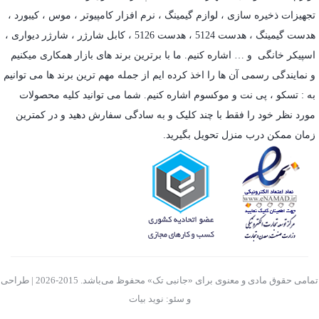
تجهیزات ذخیره سازی
،
لوازم گیمینگ
، نرم افزار کامپیوتر ،
موس
،
کیبورد
،
هدست گیمینگ
، هدست 5124 ، هدست 5126 ،
کابل شارژر
،
شارژر دیواری
،
اسپیکر خانگی
و … اشاره کنیم. ما با برترین برند های بازار همکاری میکنیم
و نمایندگی رسمی آن ها را اخذ کرده ایم از جمله مهم ترین برند ها می توانیم
به :
تسکو
،
پی نت
و
موکسوم
اشاره کنیم. شما می توانید کلیه محصولات
مورد نظر خود را فقط با چند کلیک و به سادگی سفارش دهید و در کمترین
زمان ممکن درب منزل تحویل بگیرید.
تمامی حقوق مادی و معنوی برای «جانبی تک» محفوظ می‌باشد. 2015-2026 | طراحی
و سئو: نوید بیات