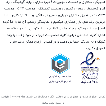
اسپیکر
،
هدفون و هدست
،
تجهیزات ذخیره سازی
،
لوازم گیمینگ
، نرم
افزار کامپیوتر ،
موس
،
کیبورد
،
هدست گیمینگ
، هدست 5124 ، هدست
5126 ،
کابل شارژر
،
شارژر دیواری
،
اسپیکر خانگی
و … اشاره کنیم. ما با
برترین برند های بازار همکاری میکنیم و نمایندگی رسمی آن ها را اخذ کرده
ایم از جمله مهم ترین برند ها می توانیم به :
تسکو
،
پی نت
و
موکسوم
اشاره کنیم. شما می توانید کلیه محصولات مورد نظر خود را فقط با چند
کلیک و به سادگی سفارش دهید و در کمترین زمان ممکن درب منزل
تحویل بگیرید.
تمامی حقوق مادی و معنوی برای «جانبی تک» محفوظ می‌باشد. 2015-2026 | طراحی
و سئو: نوید بیات